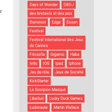
Days of Wonder
DBDJ
ez
des bretzels et des jeux
Dominion
Edge
Essen
Festival
Festival International des Jeux
de Cannes
Filosofia
Gigamic
Haba
Iello
IOS
Ipad
Iphone
Jeu de rôle
Jeux de Société
KickStarter
Le Scorpion Masqué
Libellud
Lucky Duck Games
Ludonaute
Martin Wallace