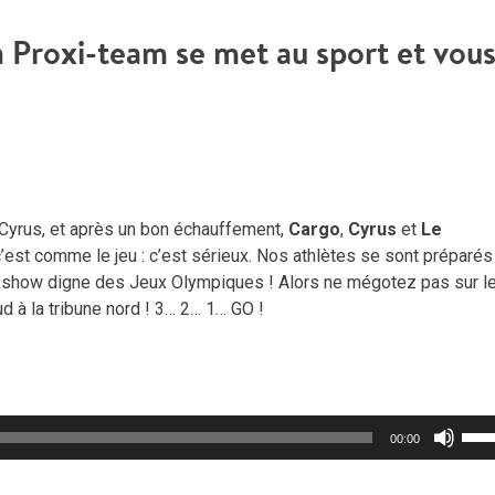
a Proxi-team se met au sport et vou
e Cyrus, et après un bon échauffement,
Cargo
,
Cyrus
et
Le
 c’est comme le jeu : c’est sérieux. Nos athlètes se sont préparés
 show digne des Jeux Olympiques ! Alors ne mégotez pas sur l
d à la tribune nord ! 3… 2… 1… GO !
Util
00:00
les
flèc