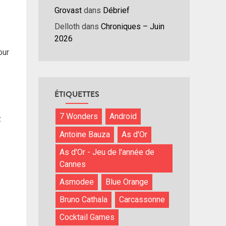
/bas
Grovast
dans
Débrief
r
Delloth
dans
Chroniques – Juin
menter
2026
our
nuer
ume.
ÉTIQUETTES
7 Wonders
Android
z
Antoine Bauza
As d'Or
As d'Or - Jeu de l'année de
Cannes
Asmodee
Blue Orange
Bruno Cathala
Carcassonne
Cocktail Games