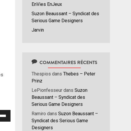
EnVies EnJeux
s
Suzon Beaussant – Syndicat des
Serious Game Designers
Jarvin
COMMENTAIRES RÉCENTS
Thespios
dans
Thebes – Peter
es
Prinz
LePionfesseur
dans
Suzon
Beaussant – Syndicat des
Serious Game Designers
isez
Ramiro
dans
Suzon Beaussant –
Syndicat des Serious Game
hes
Designers