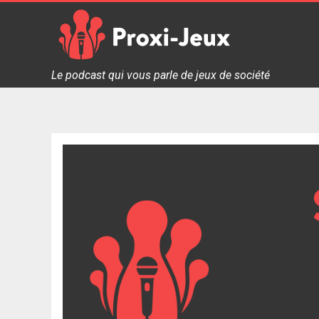
Skip
to
content
Proxi Jeux - Le podcast qui vous parle de jeux de soc
Le podcast qui vous parle de jeux de société