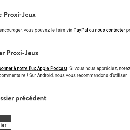
haut
pou
e Proxi-Jeux
aug
ou
encourager, vous pouvez le faire via
PayPal
ou
nous contacter
p
dimi
le
vol
ar Proxi-Jeux
onner à notre flux Apple Podcast
. Si vous nous appréciez, note
commentaire ! Sur Android, nous vous recommandons d’utiliser
ssier précédent
ier