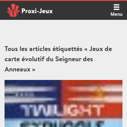
Skip
to
Menu
content
Proxi Jeux - Le podcast qui vous parle de jeux de société
Tous les articles étiquettés « Jeux de
carte évolutif du Seigneur des
Anneaux »