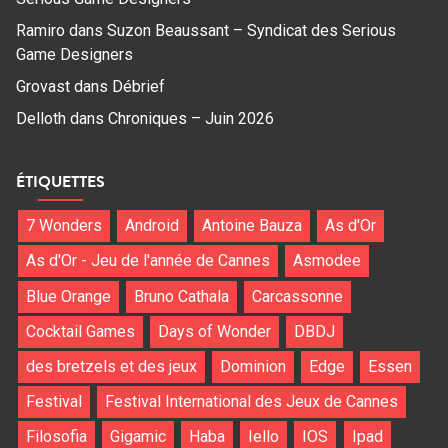
Ramiro
dans
Suzon Beaussant – Syndicat des Serious
Game Designers
Grovast
dans
Débrief
Delloth
dans
Chroniques – Juin 2026
ÉTIQUETTES
7 Wonders
Android
Antoine Bauza
As d'Or
As d'Or - Jeu de l'année de Cannes
Asmodee
Blue Orange
Bruno Cathala
Carcassonne
Cocktail Games
Days of Wonder
DBDJ
des bretzels et des jeux
Dominion
Edge
Essen
Festival
Festival International des Jeux de Cannes
Filosofia
Gigamic
Haba
Iello
IOS
Ipad