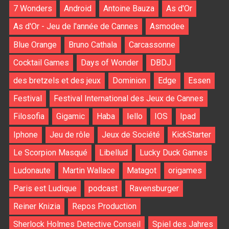
7 Wonders
Android
Antoine Bauza
As d'Or
As d'Or - Jeu de l'année de Cannes
Asmodee
Blue Orange
Bruno Cathala
Carcassonne
Cocktail Games
Days of Wonder
DBDJ
des bretzels et des jeux
Dominion
Edge
Essen
Festival
Festival International des Jeux de Cannes
Filosofia
Gigamic
Haba
Iello
IOS
Ipad
Iphone
Jeu de rôle
Jeux de Société
KickStarter
Le Scorpion Masqué
Libellud
Lucky Duck Games
Ludonaute
Martin Wallace
Matagot
origames
Paris est Ludique
podcast
Ravensburger
Reiner Knizia
Repos Production
Sherlock Holmes Detective Conseil
Spiel des Jahres