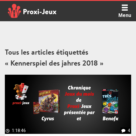
Skip
to
Menu
content
Proxi Jeux - Le podcast qui vous parle de jeux de société
Tous les articles étiquettés
« Kennerspiel des jahres 2018 »
1:18:46
4