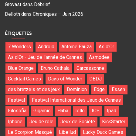
Grovast
dans
Débrief
Delloth
dans
Chroniques – Juin 2026
ÉTIQUETTES
7 Wonders
Android
Antoine Bauza
As d'Or
As d'Or - Jeu de l'année de Cannes
Asmodee
Blue Orange
Bruno Cathala
Carcassonne
Cocktail Games
Days of Wonder
DBDJ
des bretzels et des jeux
Dominion
Edge
Essen
Festival
Festival International des Jeux de Cannes
Filosofia
Gigamic
Haba
Iello
IOS
Ipad
Iphone
Jeu de rôle
Jeux de Société
KickStarter
Le Scorpion Masqué
Libellud
Lucky Duck Games