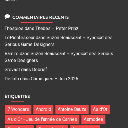
COMMENTAIRES RÉCENTS
Thespios
dans
Thebes – Peter Prinz
LePionfesseur
dans
Suzon Beaussant – Syndicat des
Serious Game Designers
Ramiro
dans
Suzon Beaussant – Syndicat des Serious
Game Designers
Grovast
dans
Débrief
Delloth
dans
Chroniques – Juin 2026
ÉTIQUETTES
7 Wonders
Android
Antoine Bauza
As d'Or
As d'Or - Jeu de l'année de Cannes
Asmodee