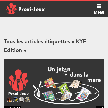
Skip
to
Menu
content
Proxi Jeux - Le podcast qui vous parle de jeux de société
Tous les articles étiquettés « KYF
Edition »