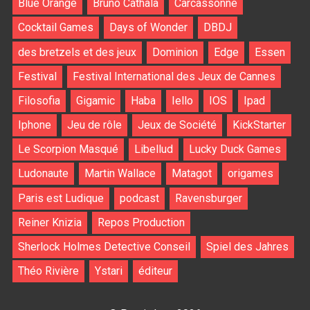
Blue Orange
Bruno Cathala
Carcassonne
Cocktail Games
Days of Wonder
DBDJ
des bretzels et des jeux
Dominion
Edge
Essen
Festival
Festival International des Jeux de Cannes
Filosofia
Gigamic
Haba
Iello
IOS
Ipad
Iphone
Jeu de rôle
Jeux de Société
KickStarter
Le Scorpion Masqué
Libellud
Lucky Duck Games
Ludonaute
Martin Wallace
Matagot
origames
Paris est Ludique
podcast
Ravensburger
Reiner Knizia
Repos Production
Sherlock Holmes Detective Conseil
Spiel des Jahres
Théo Rivière
Ystari
éditeur