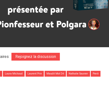
aires :
Rejoignez la discussion
n
Laura Michaud
Laurent Prin
Maudit Mot Dit
Nathalie Saunier
Pierô