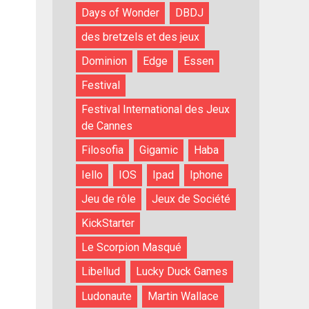
Days of Wonder
DBDJ
des bretzels et des jeux
Dominion
Edge
Essen
Festival
Festival International des Jeux
de Cannes
Filosofia
Gigamic
Haba
Iello
IOS
Ipad
Iphone
Jeu de rôle
Jeux de Société
KickStarter
Le Scorpion Masqué
Libellud
Lucky Duck Games
Ludonaute
Martin Wallace