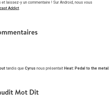
aug
 et laissez-y un commentaire ! Sur Android, nous vous
ou
dcast Addict
.
dimi
le
vol
ommentaires
out
tandis que
Cyrus
nous présentait
Heat: Pedal to the metal
udit Mot Dit