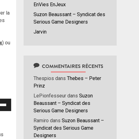
EnVies EnJeux
er la
Suzon Beaussant – Syndicat des
les
Serious Game Designers
Jarvin
ux
) ou
COMMENTAIRES RÉCENTS
Thespios
dans
Thebes – Peter
Prinz
LePionfesseur
dans
Suzon
isez
Beaussant – Syndicat des
Serious Game Designers
hes
Ramiro
dans
Suzon Beaussant –
/bas
Syndicat des Serious Game
r
us
Designers