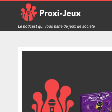
Skip
to
content
Proxi Jeux - Le podcast qui vous parle de jeux de soc
Le podcast qui vous parle de jeux de société