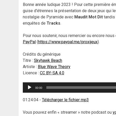
Bonne année ludique 2023 ! Pour cette première ém
guise d’étrennes la présentation de deux jeux qui l
nostalgie de Pyramide avec
Maudit Mot Dit
tandis
enquêtes de
Tracks
.
Pour nous soutenir, nous remercier ou encore nous 
PayPal
(
https://www.paypal.me/proxijeux
).
Crédits du générique
Titre :
Skyhawk Beach
Artiste :
Blue Wave Theory
Licence :
CC BY-SA 4.0
Lecteur
00:00
audio
01:24:04
-
Télécharger le fichier mp3
Vous pouvez enfin « streamer » notre podcast ou
v