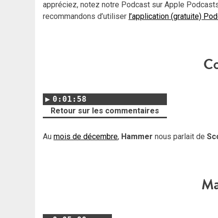
appréciez, notez notre Podcast sur Apple Podcasts
recommandons d’utiliser
l’application (gratuite) Po
C
0:01:58
Retour sur les commentaires
Au
mois de décembre
,
Hammer
nous parlait de
Sc
Ma