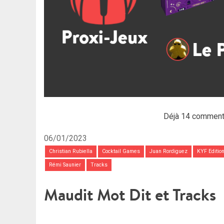
Déjà 14 comment
06/01/2023
Christian Rubiella
Cocktail Games
Juan Rordiguez
KYF Editio
Rémi Saunier
Tracks
Maudit Mot Dit et Tracks