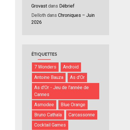
menter
Grovast
dans
Débrief
nuer
Delloth
dans
Chroniques – Juin
2026
ume.
ÉTIQUETTES
7 Wonders
Android
Antoine Bauza
As d'Or
.
As d'Or - Jeu de l'année de
Cannes
Asmodee
Blue Orange
Bruno Cathala
Carcassonne
Cocktail Games