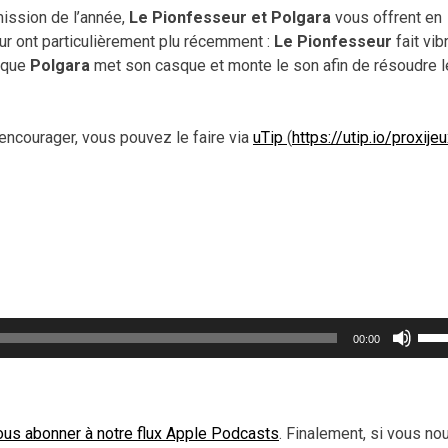
ission de l’année,
Le Pionfesseur et Polgara
vous offrent en
eur ont particulièrement plu récemment :
Le Pionfesseur
fait vibr
 que
Polgara
met son casque et monte le son afin de résoudre 
encourager, vous pouvez le faire via
uTip
(
https://utip.io/proxije
Util
00:00
les
flèc
haut
pou
ous abonner à notre flux Apple Podcasts
. Finalement, si vous no