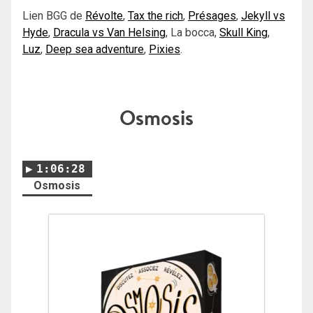
Lien BGG de
Révolte
,
Tax the rich
,
Présages
,
Jekyll vs
Hyde
,
Dracula vs Van Helsing
, La bocca,
Skull King
,
Luz
,
Deep sea adventure
,
Pixies
.
Osmosis
1:06:28
Osmosis