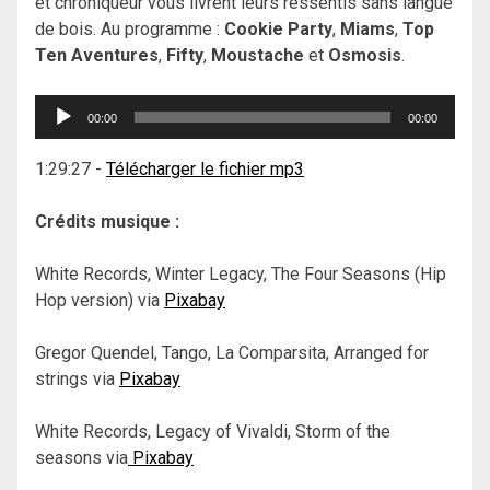
et chroniqueur vous livrent leurs ressentis sans langue
de bois. Au programme :
Cookie Party
,
Miams
,
Top
Ten Aventures
,
Fifty
,
Moustache
et
Osmosis
.
Lecteur
00:00
00:00
audio
1:29:27
-
Télécharger le fichier mp3
Crédits musique :
White Records, Winter Legacy, The Four Seasons (Hip
Hop version) via
Pixabay
Gregor Quendel, Tango, La Comparsita, Arranged for
strings via
Pixabay
White Records, Legacy of Vivaldi, Storm of the
seasons via
Pixabay