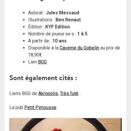
Autorat :
Jules Messaud
Illustrations :
Ben Renaut
Édition :
KYF Edition
Nombre de joueur·se·s :
1 à 5
A partir de :
10 ans
Disponible à la
Caverne du Gobelin
au prix de
18,90€
Lien
BGG
Sont également cités :
Liens BGG de
Akropolis
,
Très futé
.
La pub
Petit Pimousse