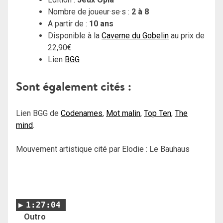
Nombre de joueur·se·s :
2 à 8
A partir de :
10 ans
Disponible à la
Caverne du Gobelin
au prix de
22,90€
Lien
BGG
Sont également cités :
Lien BGG de
Codenames
,
Mot malin
,
Top Ten
,
The
mind
.
Mouvement artistique cité par Elodie : Le Bauhaus
1:27:04
Outro