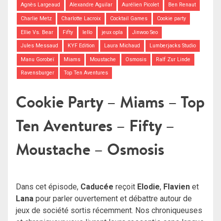
Agnès Largeaud
Alexandre Aguilar
Aurélien Picolet
Ben Renaut
Charlie Metz
Charlotte Lacroix
Cocktail Games
Cookie party
Ellie Vs. Bear
Fifty
Iello
jeux opla
Jinwoo Seo
Jules Messaud
KYF Edition
Laura Michaud
Lumberjacks Studio
Manu Gorobeï
Miams
Moustache
Osmosis
Ralf Zur Linde
Ravensburger
Top Ten Aventures
Cookie Party – Miams – Top
Ten Aventures – Fifty –
Moustache – Osmosis
Dans cet épisode,
Caducée
reçoit
Elodie
,
Flavien
et
Lana
pour parler ouvertement et débattre autour de
jeux de société sortis récemment. Nos chroniqueuses