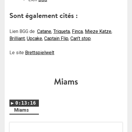
Sont également cités :
Lien BGG de
Catane
,
Triqueta
,
Finca
,
Mieze Katze
,
Brilliant
,
Upcake
,
Captain Flip
,
Can’t stop
.
Le site
Brettspielwelt
Miams
0:13:16
Miams