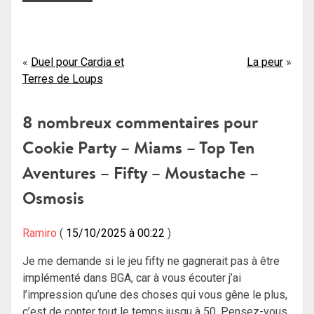
Navigation
Duel pour Cardia et
La peur
Terres de Loups
de
l’article
8 nombreux commentaires pour
Cookie Party – Miams – Top Ten
Aventures – Fifty – Moustache –
Osmosis
Ramiro
15/10/2025 à 00:22
Je me demande si le jeu fifty ne gagnerait pas à être
implémenté dans BGA, car à vous écouter j’ai
l’impression qu’une des choses qui vous gêne le plus,
c’est de conter tout le temps jusqu à 50. Pensez-vous