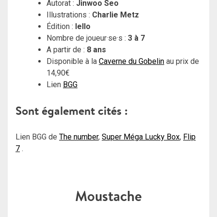
Autorat :
Jinwoo Seo
Illustrations :
Charlie Metz
Édition :
Iello
Nombre de joueur·se·s :
3 à 7
A partir de :
8 ans
Disponible à la
Caverne du Gobelin
au prix de
14,90€
Lien
BGG
Sont également cités :
Lien BGG de
The number
,
Super Méga Lucky Box
,
Flip
7
.
Moustache