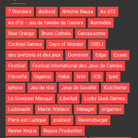
7 Wonders
Android
Antoine Bauza
As d'Or
As d'Or - Jeu de l'année de Cannes
Asmodee
Blue Orange
Bruno Cathala
Carcassonne
Cocktail Games
Days of Wonder
DBDJ
des bretzels et des jeux
Dominion
Edge
Essen
Festival
Festival International des Jeux de Cannes
Filosofia
Gigamic
Haba
Iello
IOS
Ipad
Iphone
Jeu de rôle
Jeux de Société
KickStarter
Le Scorpion Masqué
Libellud
Lucky Duck Games
Ludonaute
Martin Wallace
Matagot
origames
Paris est Ludique
podcast
Ravensburger
Reiner Knizia
Repos Production