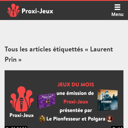
Skip
to
Menu
content
Proxi Jeux - Le podcast qui vous parle de jeux de société
Tous les articles étiquettés « Laurent
Prin »