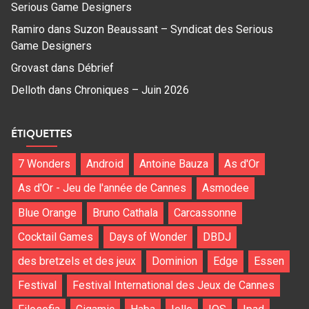
Serious Game Designers
Ramiro
dans
Suzon Beaussant – Syndicat des Serious
Game Designers
Grovast
dans
Débrief
Delloth
dans
Chroniques – Juin 2026
ÉTIQUETTES
7 Wonders
Android
Antoine Bauza
As d'Or
As d'Or - Jeu de l'année de Cannes
Asmodee
Blue Orange
Bruno Cathala
Carcassonne
Cocktail Games
Days of Wonder
DBDJ
des bretzels et des jeux
Dominion
Edge
Essen
Festival
Festival International des Jeux de Cannes