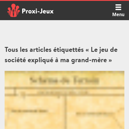
Skip
to
Menu
content
Proxi Jeux - Le podcast qui vous parle de jeux de société
Tous les articles étiquettés « Le jeu de
société expliqué à ma grand-mère »