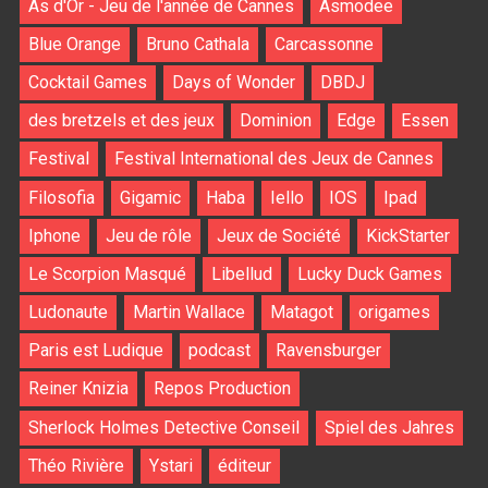
As d'Or - Jeu de l'année de Cannes
Asmodee
Blue Orange
Bruno Cathala
Carcassonne
Cocktail Games
Days of Wonder
DBDJ
des bretzels et des jeux
Dominion
Edge
Essen
Festival
Festival International des Jeux de Cannes
Filosofia
Gigamic
Haba
Iello
IOS
Ipad
Iphone
Jeu de rôle
Jeux de Société
KickStarter
Le Scorpion Masqué
Libellud
Lucky Duck Games
Ludonaute
Martin Wallace
Matagot
origames
Paris est Ludique
podcast
Ravensburger
Reiner Knizia
Repos Production
Sherlock Holmes Detective Conseil
Spiel des Jahres
Théo Rivière
Ystari
éditeur