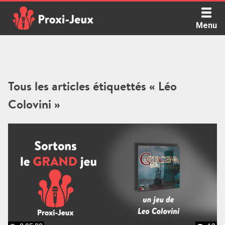
Skip
to
Menu
content
Proxi Jeux - Le podcast qui vous parle de jeux de société
Tous les articles étiquettés « Léo
Colovini »