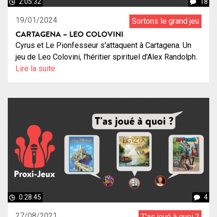
2:05:32
18
19/01/2024
Sortons le grand jeu
CARTAGENA – LEO COLOVINI
Cyrus et Le Pionfesseur s'attaquent à Cartagena. Un
jeu de Leo Colovini, l'héritier spirituel d'Alex Randolph.
Lire la suite
0:28:45
4
27/08/2021
T'as joué à quoi ?