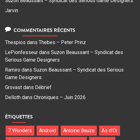
Suzon Beaussant – Syndicat des Serious Game Designers
Jarvin
COMMENTAIRES RÉCENTS
Thespios
dans
Thebes – Peter Prinz
LePionfesseur
dans
Suzon Beaussant – Syndicat des
Serious Game Designers
Ramiro
dans
Suzon Beaussant – Syndicat des Serious
Game Designers
Grovast
dans
Débrief
Delloth
dans
Chroniques – Juin 2026
ÉTIQUETTES
7 Wonders
Android
Antoine Bauza
As d'Or