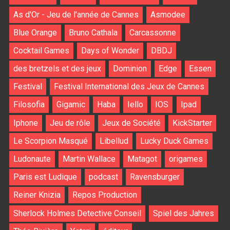
As d'Or - Jeu de l'année de Cannes
Asmodee
Blue Orange
Bruno Cathala
Carcassonne
Cocktail Games
Days of Wonder
DBDJ
des bretzels et des jeux
Dominion
Edge
Essen
Festival
Festival International des Jeux de Cannes
Filosofia
Gigamic
Haba
Iello
IOS
Ipad
Iphone
Jeu de rôle
Jeux de Société
KickStarter
Le Scorpion Masqué
Libellud
Lucky Duck Games
Ludonaute
Martin Wallace
Matagot
origames
Paris est Ludique
podcast
Ravensburger
Reiner Knizia
Repos Production
Sherlock Holmes Detective Conseil
Spiel des Jahres