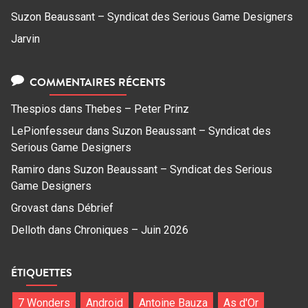
Suzon Beaussant – Syndicat des Serious Game Designers
Jarvin
COMMENTAIRES RÉCENTS
Thespios
dans
Thebes – Peter Prinz
LePionfesseur
dans
Suzon Beaussant – Syndicat des
Serious Game Designers
Ramiro
dans
Suzon Beaussant – Syndicat des Serious
Game Designers
Grovast
dans
Débrief
Delloth
dans
Chroniques – Juin 2026
ÉTIQUETTES
7 Wonders
Android
Antoine Bauza
As d'Or