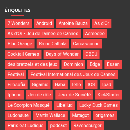
ÉTIQUETTES
7 Wonders
Android
Antoine Bauza
As d'Or
As d'Or - Jeu de l'année de Cannes
Asmodee
Blue Orange
Bruno Cathala
Carcassonne
Cocktail Games
Days of Wonder
DBDJ
des bretzels et des jeux
Dominion
Edge
Essen
Festival
Festival International des Jeux de Cannes
Filosofia
Gigamic
Haba
Iello
IOS
Ipad
Iphone
Jeu de rôle
Jeux de Société
KickStarter
Le Scorpion Masqué
Libellud
Lucky Duck Games
Ludonaute
Martin Wallace
Matagot
origames
Paris est Ludique
podcast
Ravensburger