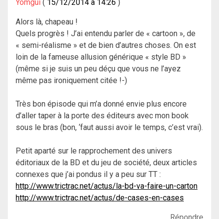
Yomgui
15/12/2014 à 14:26
Alors là, chapeau !
Quels progrès ! J’ai entendu parler de « cartoon », de
« semi-réalisme » et de bien d’autres choses. On est
loin de la fameuse allusion générique « style BD »
(même si je suis un peu déçu que vous ne l’ayez
même pas ironiquement citée !-)
Très bon épisode qui m’a donné envie plus encore
d’aller taper à la porte des éditeurs avec mon book
sous le bras (bon, ‘faut aussi avoir le temps, c’est vrai).
Petit aparté sur le rapprochement des univers
éditoriaux de la BD et du jeu de société, deux articles
connexes que j’ai pondus il y a peu sur TT :
http://www.trictrac.net/actus/la-bd-va-faire-un-carton
http://www.trictrac.net/actus/de-cases-en-cases
Répondre