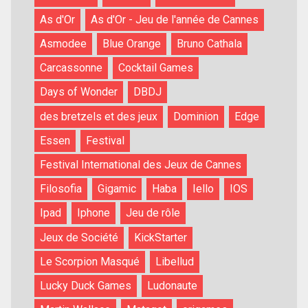
As d'Or
As d'Or - Jeu de l'année de Cannes
Asmodee
Blue Orange
Bruno Cathala
Carcassonne
Cocktail Games
Days of Wonder
DBDJ
des bretzels et des jeux
Dominion
Edge
Essen
Festival
Festival International des Jeux de Cannes
Filosofia
Gigamic
Haba
Iello
IOS
Ipad
Iphone
Jeu de rôle
Jeux de Société
KickStarter
Le Scorpion Masqué
Libellud
Lucky Duck Games
Ludonaute