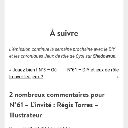
À suivre
L’émission continue la semaine prochaine avec le DIY
et les chroniques Jeux de rôle de Cyol sur
Shadowrun
.
Navigation
Jouez bien ! N°3 – Où
N°61 – DIY et jeux de rôle
trouver les jeux ?
de
l’article
2 nombreux commentaires pour
N°61 – L’invité : Régis Torres –
Illustrateur