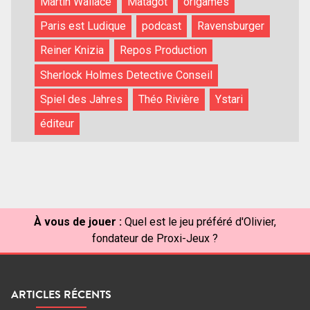
Martin Wallace
Matagot
origames
Paris est Ludique
podcast
Ravensburger
Reiner Knizia
Repos Production
Sherlock Holmes Detective Conseil
Spiel des Jahres
Théo Rivière
Ystari
éditeur
À vous de jouer :
Quel est le jeu préféré d'Olivier,
fondateur de Proxi-Jeux ?
ARTICLES RÉCENTS