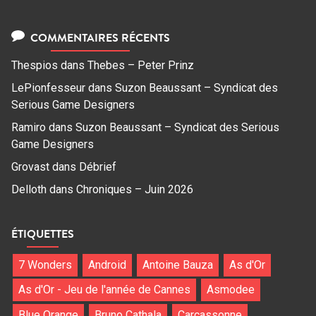
COMMENTAIRES RÉCENTS
Thespios
dans
Thebes – Peter Prinz
LePionfesseur
dans
Suzon Beaussant – Syndicat des
Serious Game Designers
Ramiro
dans
Suzon Beaussant – Syndicat des Serious
Game Designers
Grovast
dans
Débrief
Delloth
dans
Chroniques – Juin 2026
ÉTIQUETTES
7 Wonders
Android
Antoine Bauza
As d'Or
As d'Or - Jeu de l'année de Cannes
Asmodee
Blue Orange
Bruno Cathala
Carcassonne