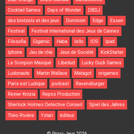
Cocktail Games
Days of Wonder
DBDJ
des bretzels et des jeux
Dominion
Edge
Essen
Festival
Festival International des Jeux de Cannes
Filosofia
Gigamic
Haba
Iello
IOS
Ipad
Iphone
Jeu de rôle
Jeux de Société
KickStarter
Le Scorpion Masqué
Libellud
Lucky Duck Games
Ludonaute
Martin Wallace
Matagot
origames
Paris est Ludique
podcast
Ravensburger
Reiner Knizia
Repos Production
Sherlock Holmes Detective Conseil
Spiel des Jahres
Théo Rivière
Ystari
éditeur
© Proxi-Jeux 2026