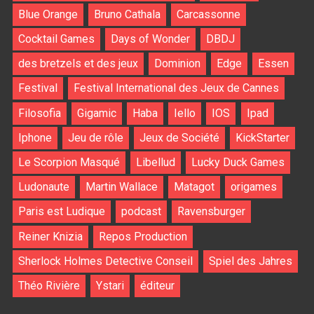
Blue Orange
Bruno Cathala
Carcassonne
Cocktail Games
Days of Wonder
DBDJ
des bretzels et des jeux
Dominion
Edge
Essen
Festival
Festival International des Jeux de Cannes
Filosofia
Gigamic
Haba
Iello
IOS
Ipad
Iphone
Jeu de rôle
Jeux de Société
KickStarter
Le Scorpion Masqué
Libellud
Lucky Duck Games
Ludonaute
Martin Wallace
Matagot
origames
Paris est Ludique
podcast
Ravensburger
Reiner Knizia
Repos Production
Sherlock Holmes Detective Conseil
Spiel des Jahres
Théo Rivière
Ystari
éditeur