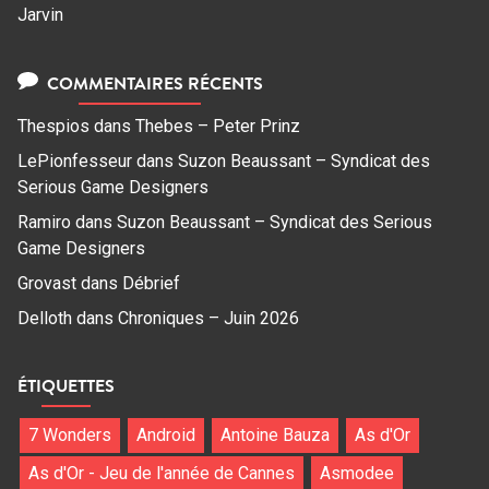
Jarvin
COMMENTAIRES RÉCENTS
Thespios
dans
Thebes – Peter Prinz
LePionfesseur
dans
Suzon Beaussant – Syndicat des
Serious Game Designers
Ramiro
dans
Suzon Beaussant – Syndicat des Serious
Game Designers
Grovast
dans
Débrief
Delloth
dans
Chroniques – Juin 2026
ÉTIQUETTES
7 Wonders
Android
Antoine Bauza
As d'Or
As d'Or - Jeu de l'année de Cannes
Asmodee