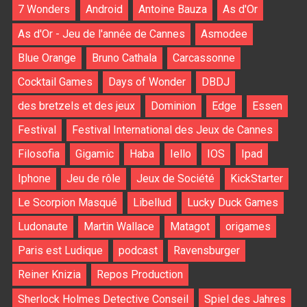
7 Wonders
Android
Antoine Bauza
As d'Or
As d'Or - Jeu de l'année de Cannes
Asmodee
Blue Orange
Bruno Cathala
Carcassonne
Cocktail Games
Days of Wonder
DBDJ
des bretzels et des jeux
Dominion
Edge
Essen
Festival
Festival International des Jeux de Cannes
Filosofia
Gigamic
Haba
Iello
IOS
Ipad
Iphone
Jeu de rôle
Jeux de Société
KickStarter
Le Scorpion Masqué
Libellud
Lucky Duck Games
Ludonaute
Martin Wallace
Matagot
origames
Paris est Ludique
podcast
Ravensburger
Reiner Knizia
Repos Production
Sherlock Holmes Detective Conseil
Spiel des Jahres