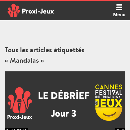
Skip
to
Menu
content
Proxi Jeux - Le podcast qui vous parle de jeux de société
Tous les articles étiquettés
« Mandalas »