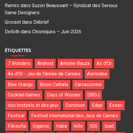
Ramiro
dans
Suzon Beaussant – Syndicat des Serious
Game Designers
Grovast
dans
Débrief
Delloth
dans
Chroniques – Juin 2026
ÉTIQUETTES
7 Wonders
Android
Antoine Bauza
As d'Or
As d'Or - Jeu de l'année de Cannes
Asmodee
Blue Orange
Bruno Cathala
Carcassonne
Cocktail Games
Days of Wonder
DBDJ
des bretzels et des jeux
Dominion
Edge
Essen
Festival
Festival International des Jeux de Cannes
Filosofia
Gigamic
Haba
Iello
IOS
Ipad