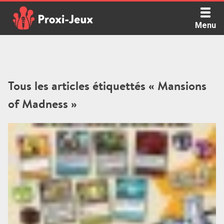
Skip
to
Menu
content
Proxi Jeux - Le podcast qui vous parle de jeux de société
Tous les articles étiquettés « Mansions
of Madness »