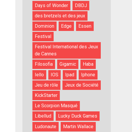
Days of Wonder
DBDJ
des bretzels et des jeux
Dominion
Edge
Essen
Festival
Festival International des Jeux
de Cannes
Filosofia
Gigamic
Haba
Iello
IOS
Ipad
Iphone
Jeu de rôle
Jeux de Société
KickStarter
Le Scorpion Masqué
Libellud
Lucky Duck Games
Ludonaute
Martin Wallace