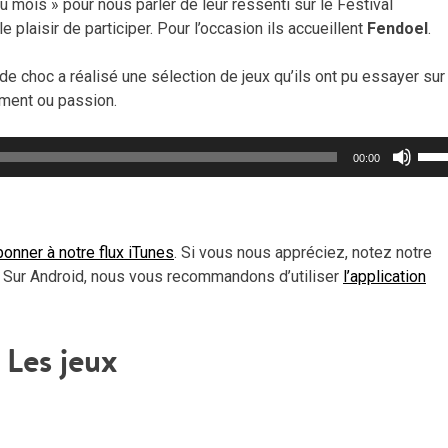
u mois » pour nous parler de leur ressenti sur le Festival
 plaisir de participer. Pour l’occasion ils accueillent
Fendoel
.
 de choc a réalisé une sélection de jeux qu’ils ont pu essayer sur
ement ou passion.
Util
00:00
les
flèc
haut
pou
onner à notre flux iTunes
. Si vous nous appréciez, notez notre
aug
 Sur Android, nous vous recommandons d’utiliser
l’application
ou
dimi
le
Les jeux
vol