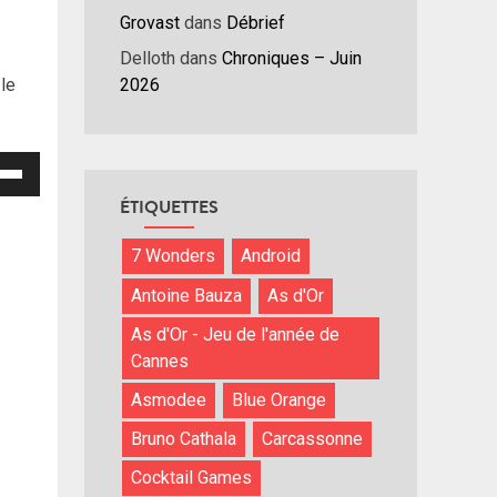
Grovast
dans
Débrief
Delloth
dans
Chroniques – Juin
2026
 le
isez
ÉTIQUETTES
hes
/bas
7 Wonders
Android
r
Antoine Bauza
As d'Or
menter
As d'Or - Jeu de l'année de
nuer
Cannes
Asmodee
Blue Orange
ume.
Bruno Cathala
Carcassonne
Cocktail Games