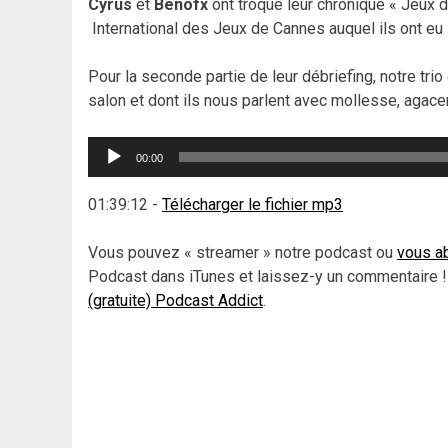
Cyrus
et
Benofx
ont troqué leur chronique « Jeux d
International des Jeux de Cannes auquel ils ont eu le
Pour la seconde partie de leur débriefing, notre trio
salon et dont ils nous parlent avec mollesse, agac
Lecteur
00:00
audio
01:39:12
-
Télécharger le fichier mp3
Vous pouvez « streamer » notre podcast ou
vous ab
Podcast dans iTunes et laissez-y un commentaire !
(gratuite) Podcast Addict
.