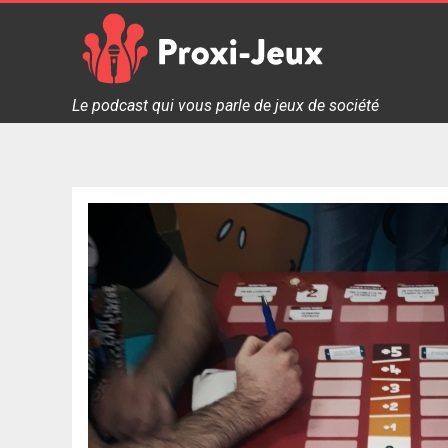
Skip
to
content
Proxi Jeux - Le podcast qui vous parle de jeux de soc
Le podcast qui vous parle de jeux de société