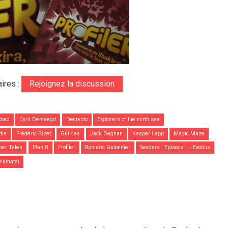
ires :
Rejoignez la discussion
Road
Cyril Demaegd
Decrypto
Explorers of the north sea
ttle
Frédéric Bizet
Guildes
Jack Degnan
Kasper Lapp
Magic Maze
per Tales
Plan B
Profiler
Romaric Galonnier
Seeders : Episode 1 - Exodus
Yamataï