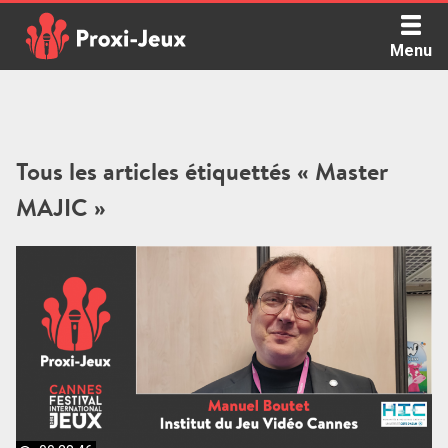
Skip
to
Menu
content
Proxi Jeux - Le podcast qui vous parle de jeux de société
Tous les articles étiquettés « Master
MAJIC »