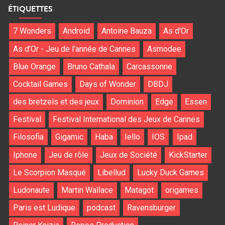
ÉTIQUETTES
7 Wonders
Android
Antoine Bauza
As d'Or
As d'Or - Jeu de l'année de Cannes
Asmodee
Blue Orange
Bruno Cathala
Carcassonne
Cocktail Games
Days of Wonder
DBDJ
des bretzels et des jeux
Dominion
Edge
Essen
Festival
Festival International des Jeux de Cannes
Filosofia
Gigamic
Haba
Iello
IOS
Ipad
Iphone
Jeu de rôle
Jeux de Société
KickStarter
Le Scorpion Masqué
Libellud
Lucky Duck Games
Ludonaute
Martin Wallace
Matagot
origames
Paris est Ludique
podcast
Ravensburger