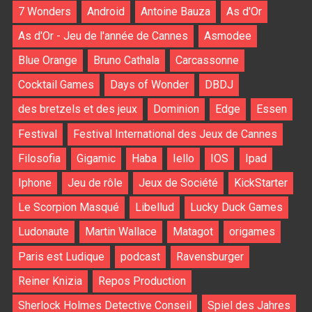
7 Wonders
Android
Antoine Bauza
As d'Or
As d'Or - Jeu de l'année de Cannes
Asmodee
Blue Orange
Bruno Cathala
Carcassonne
Cocktail Games
Days of Wonder
DBDJ
des bretzels et des jeux
Dominion
Edge
Essen
Festival
Festival International des Jeux de Cannes
Filosofia
Gigamic
Haba
Iello
IOS
Ipad
Iphone
Jeu de rôle
Jeux de Société
KickStarter
Le Scorpion Masqué
Libellud
Lucky Duck Games
Ludonaute
Martin Wallace
Matagot
origames
Paris est Ludique
podcast
Ravensburger
Reiner Knizia
Repos Production
Sherlock Holmes Detective Conseil
Spiel des Jahres