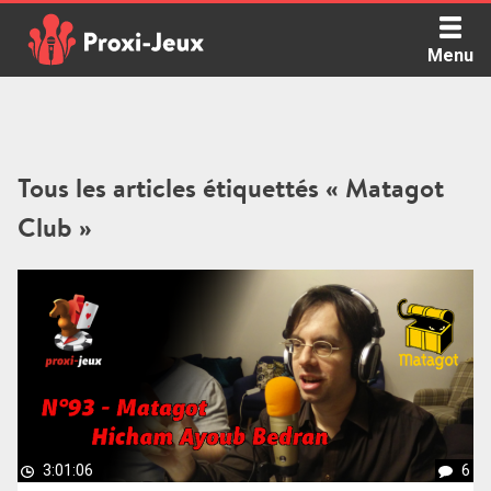
Skip
to
Menu
content
Proxi Jeux - Le podcast qui vous parle de jeux de société
Tous les articles étiquettés « Matagot
Club »
3:01:06
6