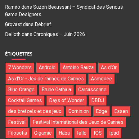
Ramiro
dans
Suzon Beaussant – Syndicat des Serious
Game Designers
Grovast
dans
Débrief
Delloth
dans
Chroniques – Juin 2026
ÉTIQUETTES
7 Wonders
Android
Antoine Bauza
As d'Or
As d'Or - Jeu de l'année de Cannes
Asmodee
Blue Orange
Bruno Cathala
Carcassonne
Cocktail Games
Days of Wonder
DBDJ
des bretzels et des jeux
Dominion
Edge
Essen
Festival
Festival International des Jeux de Cannes
Filosofia
Gigamic
Haba
Iello
IOS
Ipad