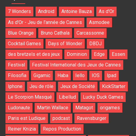
7 Wonders
Android
Antoine Bauza
As d'Or
As d'Or - Jeu de l'année de Cannes
Asmodee
Blue Orange
Bruno Cathala
Carcassonne
Cocktail Games
Days of Wonder
DBDJ
des bretzels et des jeux
Dominion
Edge
Essen
Festival
Festival International des Jeux de Cannes
Filosofia
Gigamic
Haba
Iello
IOS
Ipad
Iphone
Jeu de rôle
Jeux de Société
KickStarter
Le Scorpion Masqué
Libellud
Lucky Duck Games
Ludonaute
Martin Wallace
Matagot
origames
Paris est Ludique
podcast
Ravensburger
Reiner Knizia
Repos Production