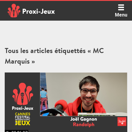
Skip
to
Menu
content
Proxi Jeux - Le podcast qui vous parle de jeux de société
Tous les articles étiquettés « MC
Marquis »