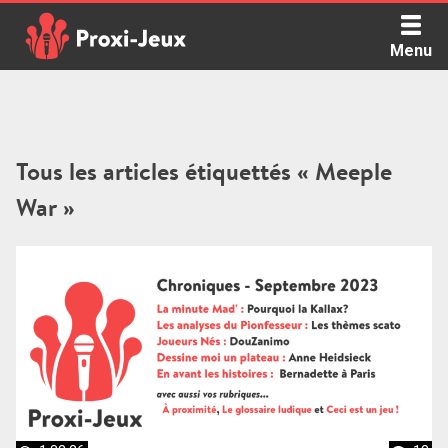
Skip
to
Menu
content
Proxi Jeux - Le podcast qui vous parle de jeux de société
Tous les articles étiquettés « Meeple
War »