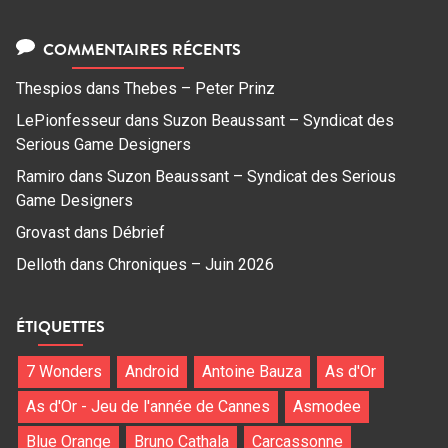
COMMENTAIRES RÉCENTS
Thespios
dans
Thebes – Peter Prinz
LePionfesseur
dans
Suzon Beaussant – Syndicat des
Serious Game Designers
Ramiro
dans
Suzon Beaussant – Syndicat des Serious
Game Designers
Grovast
dans
Débrief
Delloth
dans
Chroniques – Juin 2026
ÉTIQUETTES
7 Wonders
Android
Antoine Bauza
As d'Or
As d'Or - Jeu de l'année de Cannes
Asmodee
Blue Orange
Bruno Cathala
Carcassonne