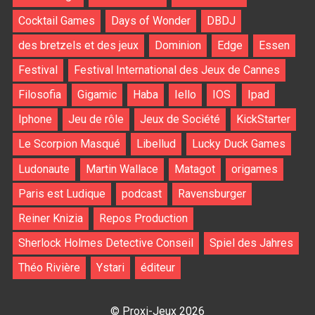
Cocktail Games
Days of Wonder
DBDJ
des bretzels et des jeux
Dominion
Edge
Essen
Festival
Festival International des Jeux de Cannes
Filosofia
Gigamic
Haba
Iello
IOS
Ipad
Iphone
Jeu de rôle
Jeux de Société
KickStarter
Le Scorpion Masqué
Libellud
Lucky Duck Games
Ludonaute
Martin Wallace
Matagot
origames
Paris est Ludique
podcast
Ravensburger
Reiner Knizia
Repos Production
Sherlock Holmes Detective Conseil
Spiel des Jahres
Théo Rivière
Ystari
éditeur
© Proxi-Jeux 2026