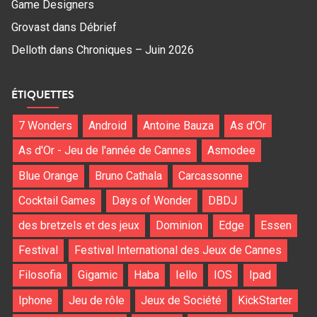
Game Designers
Grovast
dans
Débrief
Delloth
dans
Chroniques – Juin 2026
ÉTIQUETTES
7 Wonders
Android
Antoine Bauza
As d'Or
As d'Or - Jeu de l'année de Cannes
Asmodee
Blue Orange
Bruno Cathala
Carcassonne
Cocktail Games
Days of Wonder
DBDJ
des bretzels et des jeux
Dominion
Edge
Essen
Festival
Festival International des Jeux de Cannes
Filosofia
Gigamic
Haba
Iello
IOS
Ipad
Iphone
Jeu de rôle
Jeux de Société
KickStarter