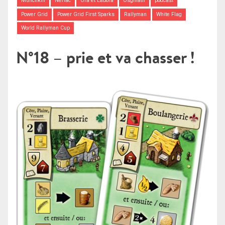
Munchkin
Neriac
Ora et Labora
Osgiliath
podcast
Power Grid
Power Grid First Sparks
Rallyman
White Flag
World Rallyman Cup
N°18 – prie et va chasser !