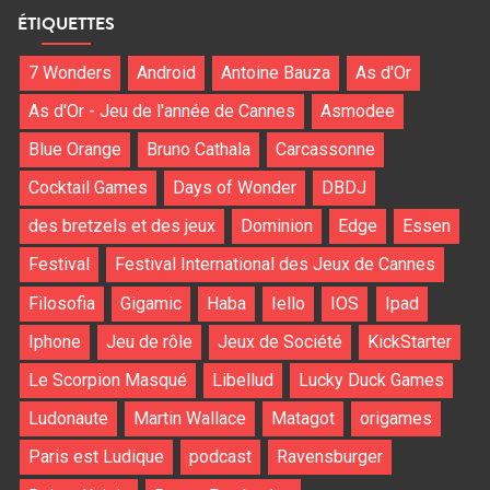
ÉTIQUETTES
7 Wonders
Android
Antoine Bauza
As d'Or
As d'Or - Jeu de l'année de Cannes
Asmodee
Blue Orange
Bruno Cathala
Carcassonne
Cocktail Games
Days of Wonder
DBDJ
des bretzels et des jeux
Dominion
Edge
Essen
Festival
Festival International des Jeux de Cannes
Filosofia
Gigamic
Haba
Iello
IOS
Ipad
Iphone
Jeu de rôle
Jeux de Société
KickStarter
Le Scorpion Masqué
Libellud
Lucky Duck Games
Ludonaute
Martin Wallace
Matagot
origames
Paris est Ludique
podcast
Ravensburger