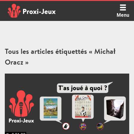
Skip
to
Menu
content
Proxi Jeux - Le podcast qui vous parle de jeux de société
Tous les articles étiquettés « Michał
Oracz »