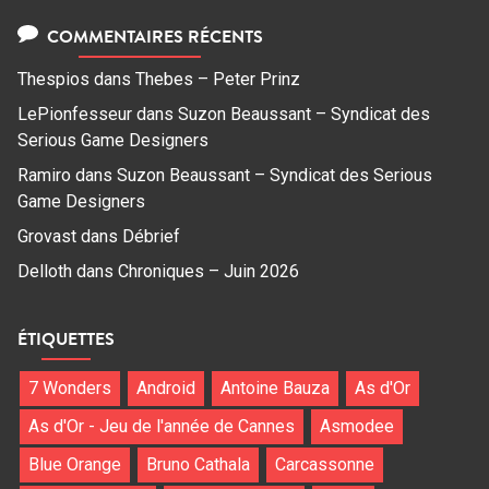
COMMENTAIRES RÉCENTS
Thespios
dans
Thebes – Peter Prinz
LePionfesseur
dans
Suzon Beaussant – Syndicat des
Serious Game Designers
Ramiro
dans
Suzon Beaussant – Syndicat des Serious
Game Designers
Grovast
dans
Débrief
Delloth
dans
Chroniques – Juin 2026
ÉTIQUETTES
7 Wonders
Android
Antoine Bauza
As d'Or
As d'Or - Jeu de l'année de Cannes
Asmodee
Blue Orange
Bruno Cathala
Carcassonne