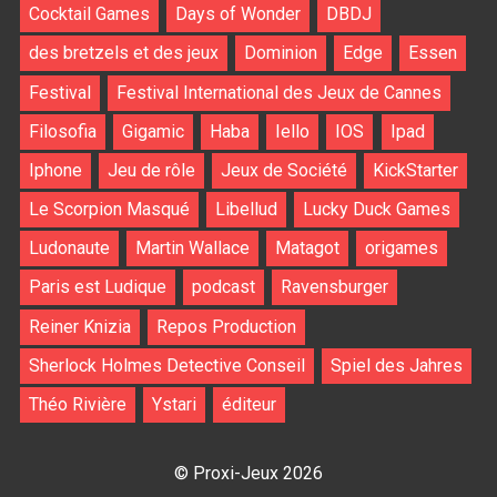
Cocktail Games
Days of Wonder
DBDJ
des bretzels et des jeux
Dominion
Edge
Essen
Festival
Festival International des Jeux de Cannes
Filosofia
Gigamic
Haba
Iello
IOS
Ipad
Iphone
Jeu de rôle
Jeux de Société
KickStarter
Le Scorpion Masqué
Libellud
Lucky Duck Games
Ludonaute
Martin Wallace
Matagot
origames
Paris est Ludique
podcast
Ravensburger
Reiner Knizia
Repos Production
Sherlock Holmes Detective Conseil
Spiel des Jahres
Théo Rivière
Ystari
éditeur
© Proxi-Jeux 2026