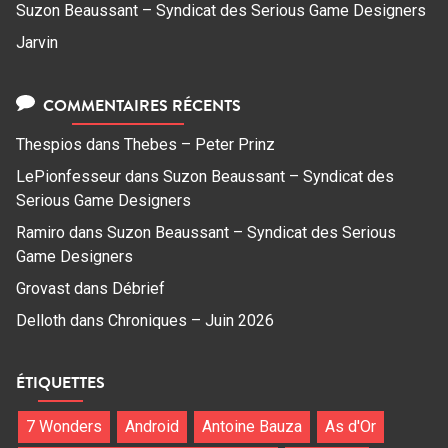
Suzon Beaussant – Syndicat des Serious Game Designers
Jarvin
COMMENTAIRES RÉCENTS
Thespios
dans
Thebes – Peter Prinz
LePionfesseur
dans
Suzon Beaussant – Syndicat des
Serious Game Designers
Ramiro
dans
Suzon Beaussant – Syndicat des Serious
Game Designers
Grovast
dans
Débrief
Delloth
dans
Chroniques – Juin 2026
ÉTIQUETTES
7 Wonders
Android
Antoine Bauza
As d'Or