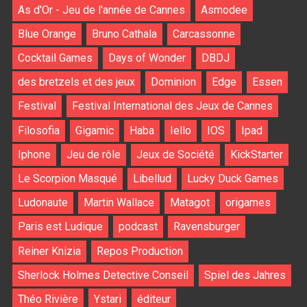
As d'Or - Jeu de l'année de Cannes
Asmodee
Blue Orange
Bruno Cathala
Carcassonne
Cocktail Games
Days of Wonder
DBDJ
des bretzels et des jeux
Dominion
Edge
Essen
Festival
Festival International des Jeux de Cannes
Filosofia
Gigamic
Haba
Iello
IOS
Ipad
Iphone
Jeu de rôle
Jeux de Société
KickStarter
Le Scorpion Masqué
Libellud
Lucky Duck Games
Ludonaute
Martin Wallace
Matagot
origames
Paris est Ludique
podcast
Ravensburger
Reiner Knizia
Repos Production
Sherlock Holmes Detective Conseil
Spiel des Jahres
Théo Rivière
Ystari
éditeur