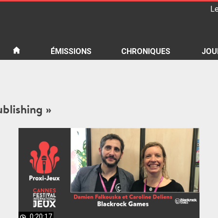
Le
iété
ÉMISSIONS
CHRONIQUES
JOU
ublishing »
0:20:17