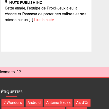
NUTS PUBLISHING
Cette année, l’équipe de Proxi-Jeux a eu la
chance et l’honneur de poser ses valises et ses
micros sur un […]
Lire la suite
come to..." ?
ÉTIQUETTES
7 Wonders
Android
Antoine Bauza
As d'Or