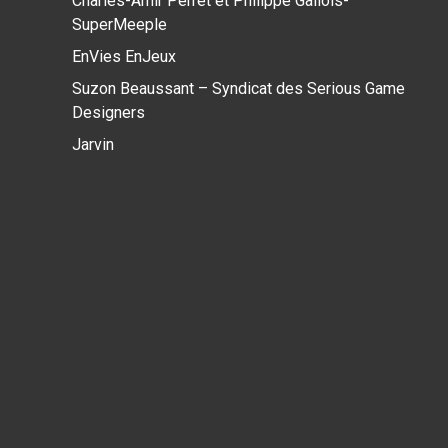
Charles-Amir Perret et Philippe Gallois-
SuperMeeple
EnVies EnJeux
Suzon Beaussant – Syndicat des Serious Game
Designers
Jarvin