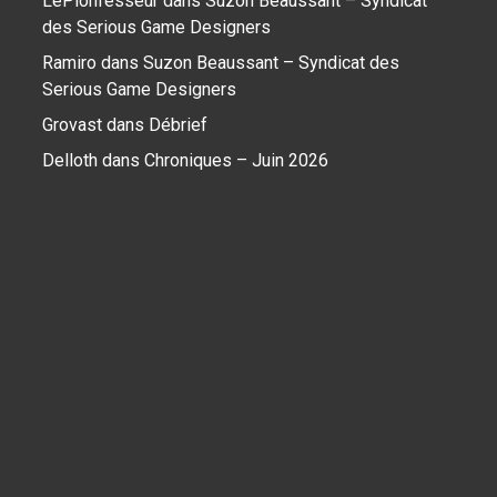
LePionfesseur
dans
Suzon Beaussant – Syndicat
des Serious Game Designers
Ramiro
dans
Suzon Beaussant – Syndicat des
Serious Game Designers
Grovast
dans
Débrief
Delloth
dans
Chroniques – Juin 2026