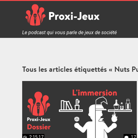
Skip
to
content
Proxi Jeux - Le podcast qui vous parle de jeux de soc
Le podcast qui vous parle de jeux de société
Tous les articles étiquettés « Nuts P
2:15:17
17