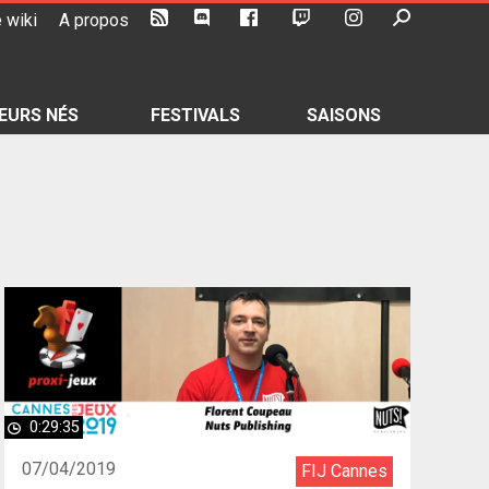
 wiki
A propos
EURS NÉS
FESTIVALS
SAISONS
0:29:35
07/04/2019
FIJ Cannes