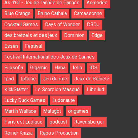
As d'Or - Jeu de l'année de Cannes
Asmodee
Blue Orange
Bruno Cathala
Carcassonne
Cocktail Games
Days of Wonder
DBDJ
des bretzels et des jeux
Dominion
Edge
Essen
Festival
Festival International des Jeux de Cannes
Filosofia
Gigamic
Haba
Iello
IOS
Ipad
Iphone
Jeu de rôle
Jeux de Société
KickStarter
Le Scorpion Masqué
Libellud
Lucky Duck Games
Ludonaute
Martin Wallace
Matagot
origames
Paris est Ludique
podcast
Ravensburger
Reiner Knizia
Repos Production