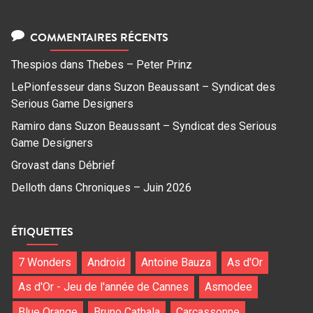
COMMENTAIRES RÉCENTS
Thespios
dans
Thebes – Peter Prinz
LePionfesseur
dans
Suzon Beaussant – Syndicat des
Serious Game Designers
Ramiro
dans
Suzon Beaussant – Syndicat des Serious
Game Designers
Grovast
dans
Débrief
Delloth
dans
Chroniques – Juin 2026
ÉTIQUETTES
7 Wonders
Android
Antoine Bauza
As d'Or
As d'Or - Jeu de l'année de Cannes
Asmodee
Blue Orange
Bruno Cathala
Carcassonne