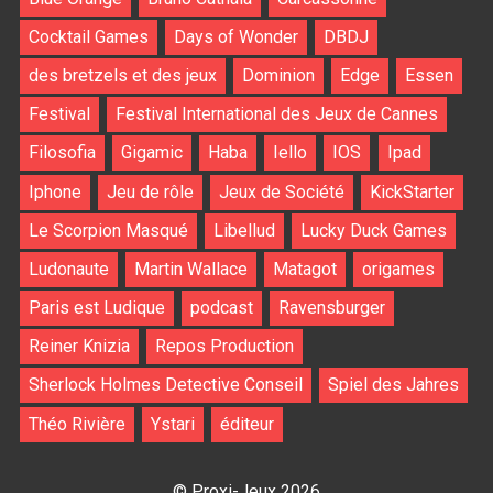
Cocktail Games
Days of Wonder
DBDJ
des bretzels et des jeux
Dominion
Edge
Essen
Festival
Festival International des Jeux de Cannes
Filosofia
Gigamic
Haba
Iello
IOS
Ipad
Iphone
Jeu de rôle
Jeux de Société
KickStarter
Le Scorpion Masqué
Libellud
Lucky Duck Games
Ludonaute
Martin Wallace
Matagot
origames
Paris est Ludique
podcast
Ravensburger
Reiner Knizia
Repos Production
Sherlock Holmes Detective Conseil
Spiel des Jahres
Théo Rivière
Ystari
éditeur
© Proxi-Jeux 2026