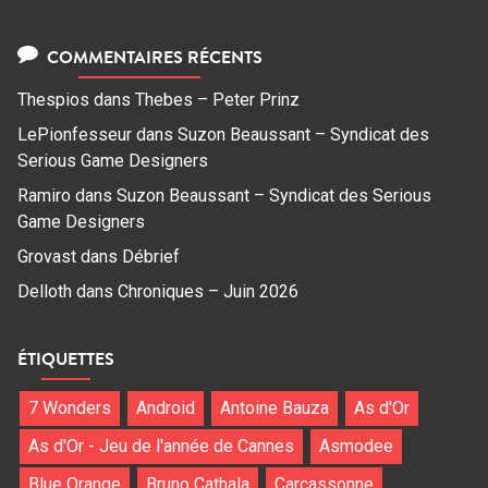
COMMENTAIRES RÉCENTS
Thespios
dans
Thebes – Peter Prinz
LePionfesseur
dans
Suzon Beaussant – Syndicat des
Serious Game Designers
Ramiro
dans
Suzon Beaussant – Syndicat des Serious
Game Designers
Grovast
dans
Débrief
Delloth
dans
Chroniques – Juin 2026
ÉTIQUETTES
7 Wonders
Android
Antoine Bauza
As d'Or
As d'Or - Jeu de l'année de Cannes
Asmodee
Blue Orange
Bruno Cathala
Carcassonne