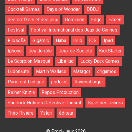
Cocktail Games
Days of Wonder
DBDJ
des bretzels et des jeux
Dominion
Edge
Essen
Festival
Festival International des Jeux de Cannes
Filosofia
Gigamic
Haba
Iello
IOS
Ipad
Iphone
Jeu de rôle
Jeux de Société
KickStarter
Le Scorpion Masqué
Libellud
Lucky Duck Games
Ludonaute
Martin Wallace
Matagot
origames
Paris est Ludique
podcast
Ravensburger
Reiner Knizia
Repos Production
Sherlock Holmes Detective Conseil
Spiel des Jahres
Théo Rivière
Ystari
éditeur
© Proxi-Jeux 2026