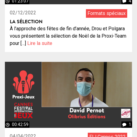
01:23:07
4
02/12/2022
Formats spéciaux
LA SÉLECTION
À l’approche des fêtes de fin d’année, Drou et Polgara
vous présentent la sélection de Noël de la Proxi-Team
pour […]
Lire la suite
00:42:59
1
04/04/2022
FIJ Cannes 2022