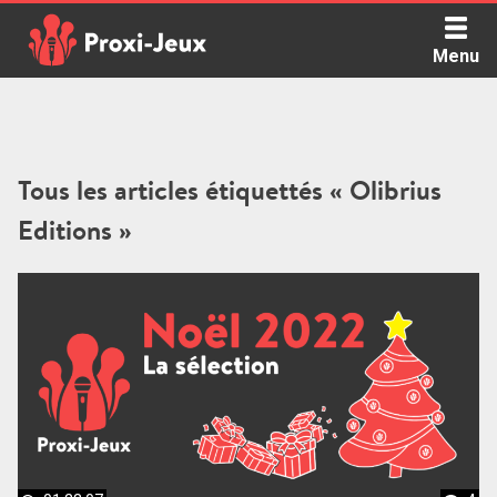
Skip
to
Menu
content
Proxi Jeux - Le podcast qui vous parle de jeux de société
Tous les articles étiquettés « Olibrius
Editions »