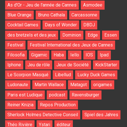
As d'Or - Jeu de l'année de Cannes
Asmodee
Blue Orange
Bruno Cathala
Carcassonne
Cocktail Games
Days of Wonder
DBDJ
des bretzels et des jeux
Dominion
Edge
Essen
Festival
Festival International des Jeux de Cannes
Filosofia
Gigamic
Haba
Iello
IOS
Ipad
Iphone
Jeu de rôle
Jeux de Société
KickStarter
Le Scorpion Masqué
Libellud
Lucky Duck Games
Ludonaute
Martin Wallace
Matagot
origames
Paris est Ludique
podcast
Ravensburger
Reiner Knizia
Repos Production
Sherlock Holmes Detective Conseil
Spiel des Jahres
Théo Rivière
Ystari
éditeur