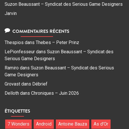
Suzon Beaussant – Syndicat des Serious Game Designers
Jarvin
COMMENTAIRES RÉCENTS
Thespios
dans
Thebes – Peter Prinz
LePionfesseur
dans
Suzon Beaussant – Syndicat des
Serious Game Designers
Ramiro
dans
Suzon Beaussant – Syndicat des Serious
Game Designers
Grovast
dans
Débrief
Delloth
dans
Chroniques – Juin 2026
ÉTIQUETTES
7 Wonders
Android
Antoine Bauza
As d'Or