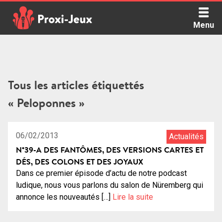
Skip
to
Menu
content
Proxi Jeux - Le podcast qui vous parle de jeux de société
Tous les articles étiquettés
« Peloponnes »
1:10:32
14
06/02/2013
Actualités
N°39-A DES FANTÔMES, DES VERSIONS CARTES ET
DÉS, DES COLONS ET DES JOYAUX
Dans ce premier épisode d’actu de notre podcast
ludique, nous vous parlons du salon de Nüremberg qui
annonce les nouveautés […]
Lire la suite