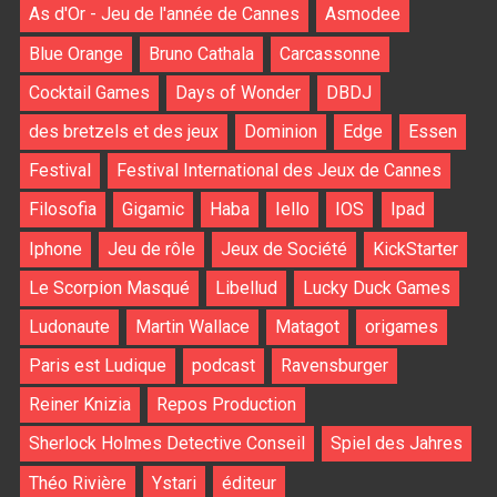
As d'Or - Jeu de l'année de Cannes
Asmodee
Blue Orange
Bruno Cathala
Carcassonne
Cocktail Games
Days of Wonder
DBDJ
des bretzels et des jeux
Dominion
Edge
Essen
Festival
Festival International des Jeux de Cannes
Filosofia
Gigamic
Haba
Iello
IOS
Ipad
Iphone
Jeu de rôle
Jeux de Société
KickStarter
Le Scorpion Masqué
Libellud
Lucky Duck Games
Ludonaute
Martin Wallace
Matagot
origames
Paris est Ludique
podcast
Ravensburger
Reiner Knizia
Repos Production
Sherlock Holmes Detective Conseil
Spiel des Jahres
Théo Rivière
Ystari
éditeur