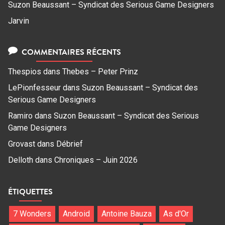
Suzon Beaussant – Syndicat des Serious Game Designers
Jarvin
COMMENTAIRES RÉCENTS
Thespios
dans
Thebes – Peter Prinz
LePionfesseur
dans
Suzon Beaussant – Syndicat des
Serious Game Designers
Ramiro
dans
Suzon Beaussant – Syndicat des Serious
Game Designers
Grovast
dans
Débrief
Delloth
dans
Chroniques – Juin 2026
ÉTIQUETTES
7 Wonders
Android
Antoine Bauza
As d'Or