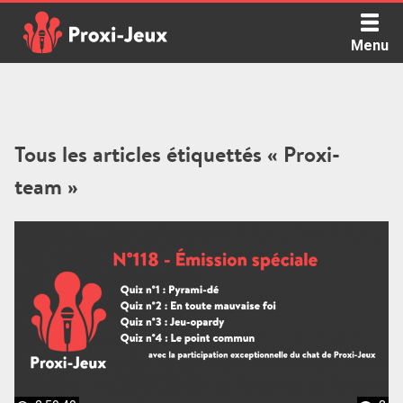
Skip
to
Menu
content
Proxi Jeux - Le podcast qui vous parle de jeux de société
Tous les articles étiquettés « Proxi-
team »