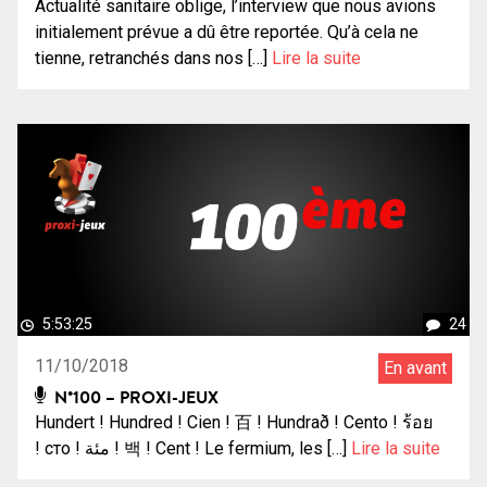
Actualité sanitaire oblige, l’interview que nous avions
initialement prévue a dû être reportée. Qu’à cela ne
tienne, retranchés dans nos […]
Lire la suite
5:53:25
24
11/10/2018
En avant
N°100 – PROXI-JEUX
Hundert ! Hundred ! Cien ! 百 ! Hundrað ! Cento ! ร้อย
! сто ! مئة ! 백 ! Cent ! Le fermium, les […]
Lire la suite