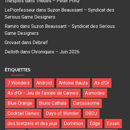
Thespios
dans
Thebes – Peter Prinz
LePionfesseur
dans
Suzon Beaussant – Syndicat des
Serious Game Designers
Ramiro
dans
Suzon Beaussant – Syndicat des Serious
Game Designers
Grovast
dans
Débrief
Delloth
dans
Chroniques – Juin 2026
ÉTIQUETTES
7 Wonders
Android
Antoine Bauza
As d'Or
As d'Or - Jeu de l'année de Cannes
Asmodee
Blue Orange
Bruno Cathala
Carcassonne
Cocktail Games
Days of Wonder
DBDJ
des bretzels et des jeux
Dominion
Edge
Essen