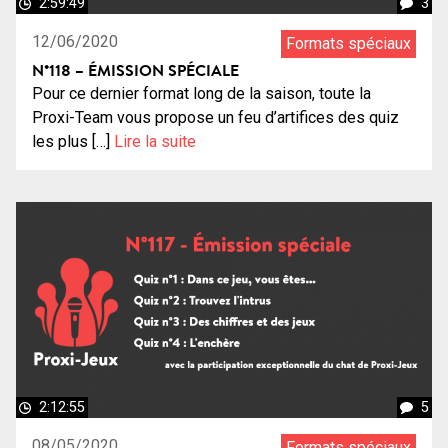
2:59:49
3
12/06/2020
Formats spéciaux
N°118 – ÉMISSION SPÉCIALE
Pour ce dernier format long de la saison, toute la
Proxi-Team vous propose un feu d’artifices des quiz
les plus […]
Lire la suite
2:12:55
5
08/05/2020
Formats spéciaux