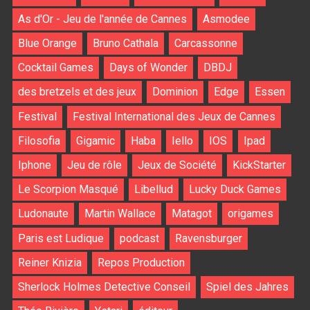
As d'Or - Jeu de l'année de Cannes
Asmodee
Blue Orange
Bruno Cathala
Carcassonne
Cocktail Games
Days of Wonder
DBDJ
des bretzels et des jeux
Dominion
Edge
Essen
Festival
Festival International des Jeux de Cannes
Filosofia
Gigamic
Haba
Iello
IOS
Ipad
Iphone
Jeu de rôle
Jeux de Société
KickStarter
Le Scorpion Masqué
Libellud
Lucky Duck Games
Ludonaute
Martin Wallace
Matagot
origames
Paris est Ludique
podcast
Ravensburger
Reiner Knizia
Repos Production
Sherlock Holmes Detective Conseil
Spiel des Jahres