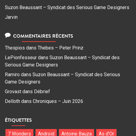
Suzon Beaussant – Syndicat des Serious Game Designers
Jarvin
COMMENTAIRES RÉCENTS
Thespios
dans
Thebes – Peter Prinz
LePionfesseur
dans
Suzon Beaussant – Syndicat des
Serious Game Designers
Ramiro
dans
Suzon Beaussant – Syndicat des Serious
Game Designers
Grovast
dans
Débrief
Delloth
dans
Chroniques – Juin 2026
ÉTIQUETTES
7 Wonders
Android
Antoine Bauza
As d'Or