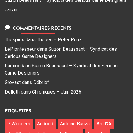
Suzon Beaussant – Syndicat des Serious Game Designers
Jarvin
COMMENTAIRES RÉCENTS
Thespios
dans
Thebes – Peter Prinz
LePionfesseur
dans
Suzon Beaussant – Syndicat des
Serious Game Designers
Ramiro
dans
Suzon Beaussant – Syndicat des Serious
Game Designers
Grovast
dans
Débrief
Delloth
dans
Chroniques – Juin 2026
ÉTIQUETTES
7 Wonders
Android
Antoine Bauza
As d'Or