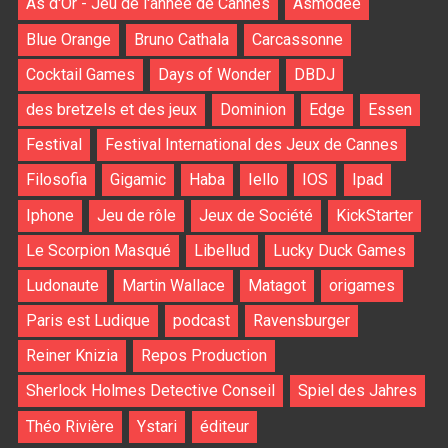
As d'Or - Jeu de l'année de Cannes
Asmodee
Blue Orange
Bruno Cathala
Carcassonne
Cocktail Games
Days of Wonder
DBDJ
des bretzels et des jeux
Dominion
Edge
Essen
Festival
Festival International des Jeux de Cannes
Filosofia
Gigamic
Haba
Iello
IOS
Ipad
Iphone
Jeu de rôle
Jeux de Société
KickStarter
Le Scorpion Masqué
Libellud
Lucky Duck Games
Ludonaute
Martin Wallace
Matagot
origames
Paris est Ludique
podcast
Ravensburger
Reiner Knizia
Repos Production
Sherlock Holmes Detective Conseil
Spiel des Jahres
Théo Rivière
Ystari
éditeur