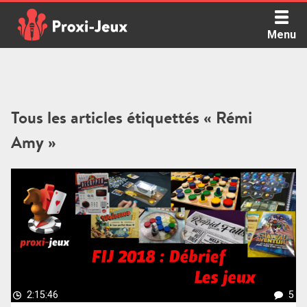
Skip
to
Menu
content
Proxi Jeux - Le podcast qui vous parle de jeux de société
Tous les articles étiquettés « Rémi
Amy »
2:15:46
5