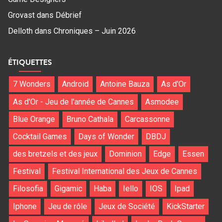
Grovast
dans
Débrief
Delloth
dans
Chroniques – Juin 2026
ÉTIQUETTES
7 Wonders
Android
Antoine Bauza
As d'Or
As d'Or - Jeu de l'année de Cannes
Asmodee
Blue Orange
Bruno Cathala
Carcassonne
Cocktail Games
Days of Wonder
DBDJ
des bretzels et des jeux
Dominion
Edge
Essen
Festival
Festival International des Jeux de Cannes
Filosofia
Gigamic
Haba
Iello
IOS
Ipad
Iphone
Jeu de rôle
Jeux de Société
KickStarter