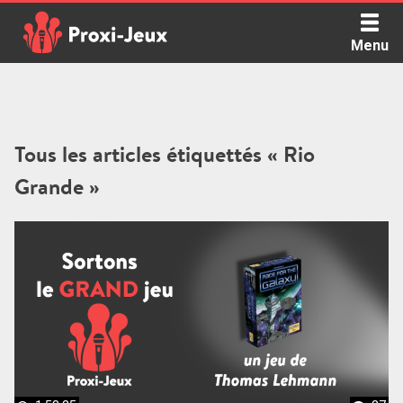
Skip
to
Menu
content
Proxi Jeux - Le podcast qui vous parle de jeux de société
Tous les articles étiquettés « Rio
Grande »