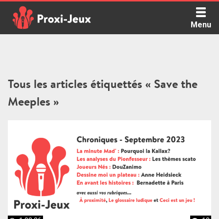
Skip
to
Menu
content
Proxi Jeux - Le podcast qui vous parle de jeux de société
Tous les articles étiquettés « Save the
Meeples »