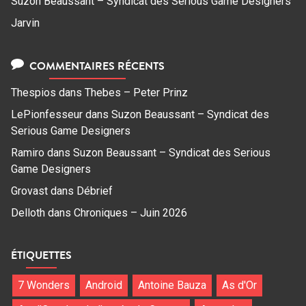
Suzon Beaussant – Syndicat des Serious Game Designers
Jarvin
COMMENTAIRES RÉCENTS
Thespios
dans
Thebes – Peter Prinz
LePionfesseur
dans
Suzon Beaussant – Syndicat des
Serious Game Designers
Ramiro
dans
Suzon Beaussant – Syndicat des Serious
Game Designers
Grovast
dans
Débrief
Delloth
dans
Chroniques – Juin 2026
ÉTIQUETTES
7 Wonders
Android
Antoine Bauza
As d'Or