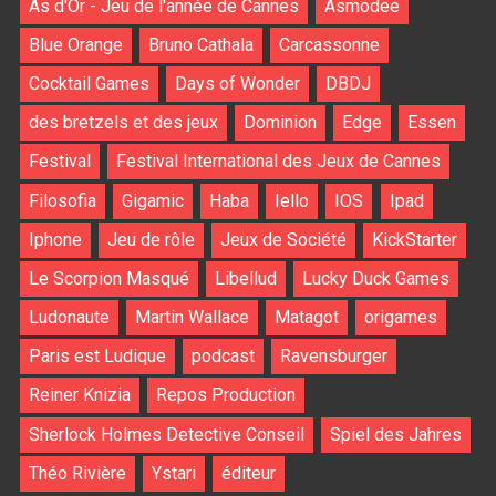
As d'Or - Jeu de l'année de Cannes
Asmodee
Blue Orange
Bruno Cathala
Carcassonne
Cocktail Games
Days of Wonder
DBDJ
des bretzels et des jeux
Dominion
Edge
Essen
Festival
Festival International des Jeux de Cannes
Filosofia
Gigamic
Haba
Iello
IOS
Ipad
Iphone
Jeu de rôle
Jeux de Société
KickStarter
Le Scorpion Masqué
Libellud
Lucky Duck Games
Ludonaute
Martin Wallace
Matagot
origames
Paris est Ludique
podcast
Ravensburger
Reiner Knizia
Repos Production
Sherlock Holmes Detective Conseil
Spiel des Jahres
Théo Rivière
Ystari
éditeur