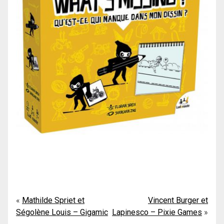
Navigation
Mathilde Spriet et
Vincent Burger et
Ségolène Louis – Gigamic
Lapinesco – Pixie Games
de