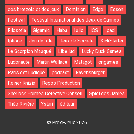
des bretzels et des jeux
Dominion
Edge
Essen
Festival
Festival International des Jeux de Cannes
Filosofia
Gigamic
Haba
Iello
IOS
Ipad
Iphone
Jeu de rôle
Jeux de Société
KickStarter
Le Scorpion Masqué
Libellud
Lucky Duck Games
Ludonaute
Martin Wallace
Matagot
origames
Paris est Ludique
podcast
Ravensburger
Reiner Knizia
Repos Production
Sherlock Holmes Detective Conseil
Spiel des Jahres
Théo Rivière
Ystari
éditeur
© Proxi-Jeux 2026