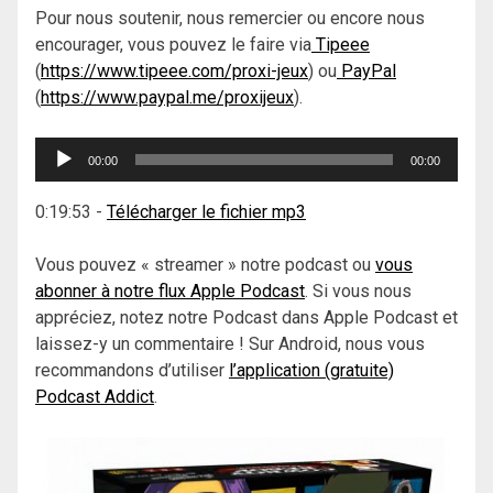
Pour nous soutenir, nous remercier ou encore nous
encourager, vous pouvez le faire via
Tipeee
(
https://www.tipeee.com/proxi-jeux
) ou
PayPal
(
https://www.paypal.me/proxijeux
).
Lecteur
00:00
00:00
audio
0:19:53
-
Télécharger le fichier mp3
Vous pouvez « streamer » notre podcast ou
vous
abonner à notre flux Apple Podcast
. Si vous nous
appréciez, notez notre Podcast dans Apple Podcast et
laissez-y un commentaire ! Sur Android, nous vous
recommandons d’utiliser
l’application (gratuite)
Podcast Addict
.