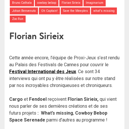
Bruno Cathala
cowboy bebop
Florian Sirieix
Imaginarium
Johan Benvenuto
Oh Captain!
Save the Meeples
what's missing
Zoo Run
Florian Sirieix
Cette année encore, l’équipe de Proxi-Jeux s’est rendu
au Palais des Festivals de Cannes pour couvrir le
Festival International des Jeux
. Ce sont 34
interviews qui ont pu y être réalisées sur notre stand
par nos incroyables chroniqueuses et chroniqueurs.
Cargo
et
Fendoel
reçoivent
Florian Sirieix,
qui vient
nous parler de ses dernières créations et de ses
futurs projets
:
What’s missing
,
Cowboy Bebop
Space Serenade
parmi d’autres au programme !