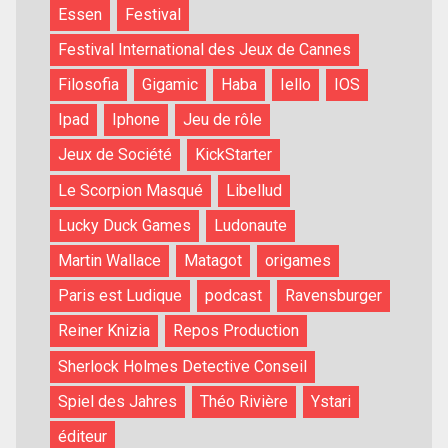
Essen
Festival
Festival International des Jeux de Cannes
Filosofia
Gigamic
Haba
Iello
IOS
Ipad
Iphone
Jeu de rôle
Jeux de Société
KickStarter
Le Scorpion Masqué
Libellud
Lucky Duck Games
Ludonaute
Martin Wallace
Matagot
origames
Paris est Ludique
podcast
Ravensburger
Reiner Knizia
Repos Production
Sherlock Holmes Detective Conseil
Spiel des Jahres
Théo Rivière
Ystari
éditeur