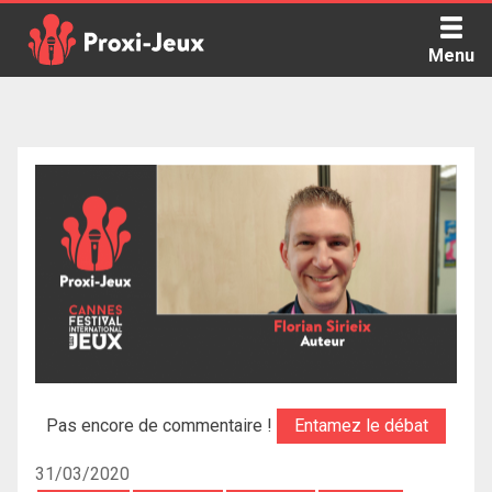
Skip
to
Menu
content
Proxi Jeux - Le podcast qui vous parle de jeux de société
Pas encore de commentaire !
Entamez le débat
31/03/2020