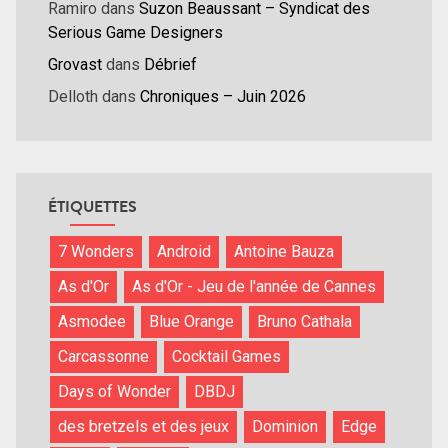
Ramiro
dans
Suzon Beaussant – Syndicat des
Serious Game Designers
Grovast
dans
Débrief
Delloth
dans
Chroniques – Juin 2026
ÉTIQUETTES
7 Wonders
Android
Antoine Bauza
As d'Or
As d'Or - Jeu de l'année de Cannes
Asmodee
Blue Orange
Bruno Cathala
Carcassonne
Cocktail Games
Days of Wonder
DBDJ
des bretzels et des jeux
Dominion
Edge