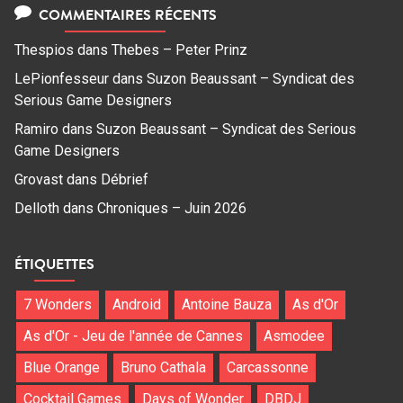
COMMENTAIRES RÉCENTS
Thespios
dans
Thebes – Peter Prinz
LePionfesseur
dans
Suzon Beaussant – Syndicat des
Serious Game Designers
Ramiro
dans
Suzon Beaussant – Syndicat des Serious
Game Designers
Grovast
dans
Débrief
Delloth
dans
Chroniques – Juin 2026
ÉTIQUETTES
7 Wonders
Android
Antoine Bauza
As d'Or
As d'Or - Jeu de l'année de Cannes
Asmodee
Blue Orange
Bruno Cathala
Carcassonne
Cocktail Games
Days of Wonder
DBDJ