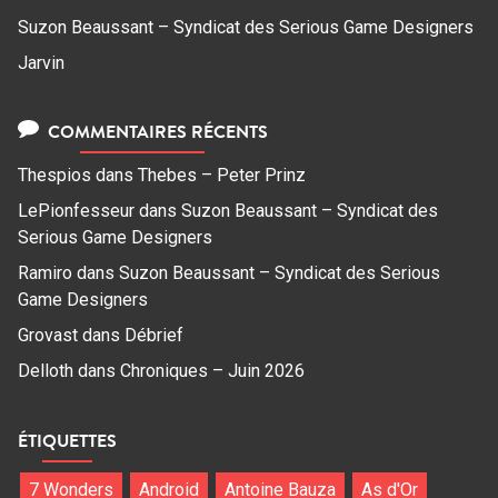
Suzon Beaussant – Syndicat des Serious Game Designers
Jarvin
COMMENTAIRES RÉCENTS
Thespios
dans
Thebes – Peter Prinz
LePionfesseur
dans
Suzon Beaussant – Syndicat des
Serious Game Designers
Ramiro
dans
Suzon Beaussant – Syndicat des Serious
Game Designers
Grovast
dans
Débrief
Delloth
dans
Chroniques – Juin 2026
ÉTIQUETTES
7 Wonders
Android
Antoine Bauza
As d'Or