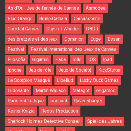
As d'Or - Jeu de l'année de Cannes
Asmodee
Blue Orange
Bruno Cathala
Carcassonne
Cocktail Games
Days of Wonder
DBDJ
des bretzels et des jeux
Dominion
Edge
Essen
Festival
Festival International des Jeux de Cannes
Filosofia
Gigamic
Haba
Iello
IOS
Ipad
Iphone
Jeu de rôle
Jeux de Société
KickStarter
Le Scorpion Masqué
Libellud
Lucky Duck Games
Ludonaute
Martin Wallace
Matagot
origames
Paris est Ludique
podcast
Ravensburger
Reiner Knizia
Repos Production
Sherlock Holmes Detective Conseil
Spiel des Jahres