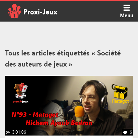
Skip
to
Menu
content
Proxi Jeux - Le podcast qui vous parle de jeux de société
Tous les articles étiquettés « Société
des auteurs de jeux »
3:01:06
6