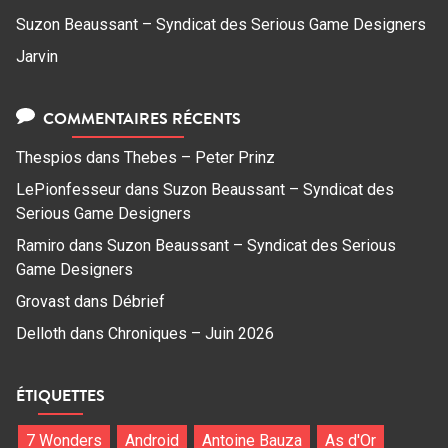
Suzon Beaussant – Syndicat des Serious Game Designers
Jarvin
COMMENTAIRES RÉCENTS
Thespios
dans
Thebes – Peter Prinz
LePionfesseur
dans
Suzon Beaussant – Syndicat des
Serious Game Designers
Ramiro
dans
Suzon Beaussant – Syndicat des Serious
Game Designers
Grovast
dans
Débrief
Delloth
dans
Chroniques – Juin 2026
ÉTIQUETTES
7 Wonders
Android
Antoine Bauza
As d'Or