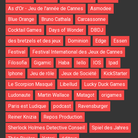
As d'Or - Jeu de l'année de Cannes
Asmodee
Blue Orange
Bruno Cathala
Carcassonne
Cocktail Games
Days of Wonder
DBDJ
des bretzels et des jeux
Dominion
Edge
Essen
Festival
Festival International des Jeux de Cannes
Filosofia
Gigamic
Haba
Iello
IOS
Ipad
Iphone
Jeu de rôle
Jeux de Société
KickStarter
Le Scorpion Masqué
Libellud
Lucky Duck Games
Ludonaute
Martin Wallace
Matagot
origames
Paris est Ludique
podcast
Ravensburger
Reiner Knizia
Repos Production
Sherlock Holmes Detective Conseil
Spiel des Jahres