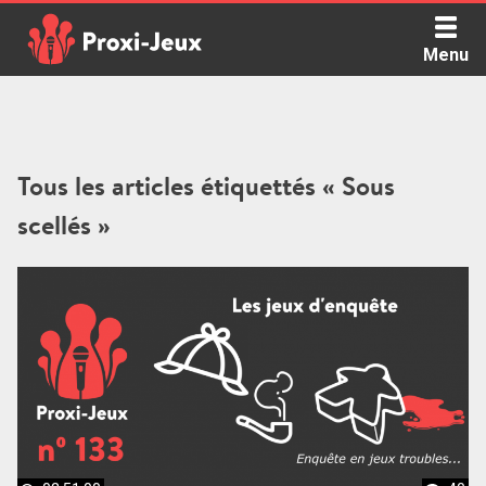
Skip
to
Menu
content
Proxi Jeux - Le podcast qui vous parle de jeux de société
Tous les articles étiquettés « Sous
scellés »