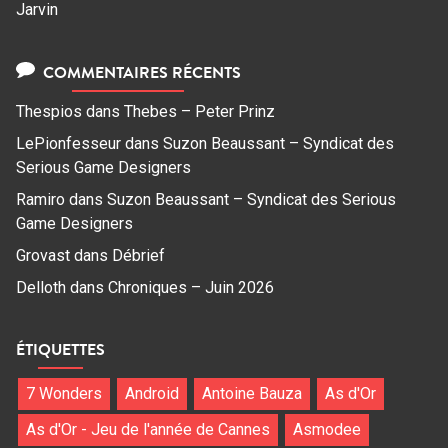
Jarvin
COMMENTAIRES RÉCENTS
Thespios
dans
Thebes – Peter Prinz
LePionfesseur
dans
Suzon Beaussant – Syndicat des
Serious Game Designers
Ramiro
dans
Suzon Beaussant – Syndicat des Serious
Game Designers
Grovast
dans
Débrief
Delloth
dans
Chroniques – Juin 2026
ÉTIQUETTES
7 Wonders
Android
Antoine Bauza
As d'Or
As d'Or - Jeu de l'année de Cannes
Asmodee