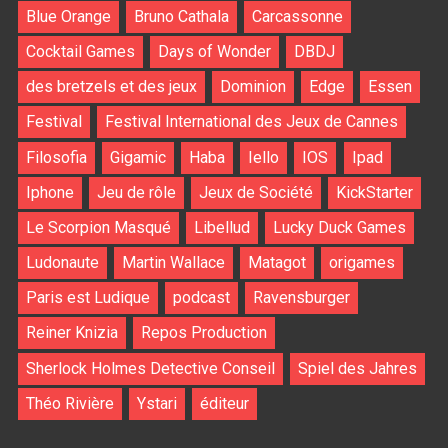
Blue Orange
Bruno Cathala
Carcassonne
Cocktail Games
Days of Wonder
DBDJ
des bretzels et des jeux
Dominion
Edge
Essen
Festival
Festival International des Jeux de Cannes
Filosofia
Gigamic
Haba
Iello
IOS
Ipad
Iphone
Jeu de rôle
Jeux de Société
KickStarter
Le Scorpion Masqué
Libellud
Lucky Duck Games
Ludonaute
Martin Wallace
Matagot
origames
Paris est Ludique
podcast
Ravensburger
Reiner Knizia
Repos Production
Sherlock Holmes Detective Conseil
Spiel des Jahres
Théo Rivière
Ystari
éditeur