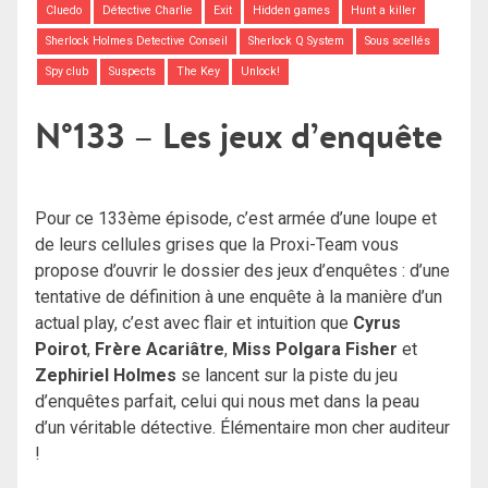
Cluedo
Détective Charlie
Exit
Hidden games
Hunt a killer
Sherlock Holmes Detective Conseil
Sherlock Q System
Sous scellés
Spy club
Suspects
The Key
Unlock!
N°133 – Les jeux d’enquête
Pour ce 133ème épisode, c’est armée d’une loupe et
de leurs cellules grises que la Proxi-Team vous
propose d’ouvrir le dossier des jeux d’enquêtes : d’une
tentative de définition à une enquête à la manière d’un
actual play, c’est avec flair et intuition que
Cyrus
Poirot
,
Frère Acariâtre
,
Miss Polgara Fisher
et
Zephiriel
Holmes
se lancent sur la piste du jeu
d’enquêtes parfait, celui qui nous met dans la peau
d’un véritable détective. Élémentaire mon cher auditeur
!