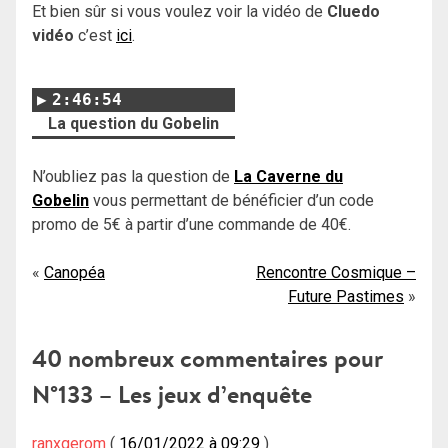
Et bien sûr si vous voulez voir la vidéo de
Cluedo
vidéo
c’est
ici
.
2:46:54
La question du Gobelin
N’oubliez pas la question de
La Caverne du
Gobelin
vous permettant de bénéficier d’un code
promo de 5€ à partir d’une commande de 40€.
Navigation
Canopéa
Rencontre Cosmique –
Future Pastimes
de
l’article
40 nombreux commentaires pour
N°133 – Les jeux d’enquête
ranxgerom
16/01/2022 à 09:29