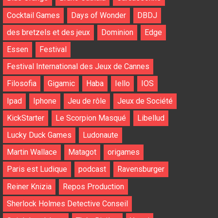
Cocktail Games
Days of Wonder
DBDJ
des bretzels et des jeux
Dominion
Edge
Essen
Festival
Festival International des Jeux de Cannes
Filosofia
Gigamic
Haba
Iello
IOS
Ipad
Iphone
Jeu de rôle
Jeux de Société
KickStarter
Le Scorpion Masqué
Libellud
Lucky Duck Games
Ludonaute
Martin Wallace
Matagot
origames
Paris est Ludique
podcast
Ravensburger
Reiner Knizia
Repos Production
Sherlock Holmes Detective Conseil