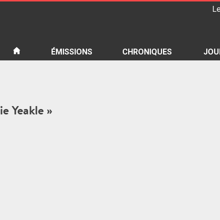
Le
iété
ÉMISSIONS
CHRONIQUES
JOU
ie Yeakle »