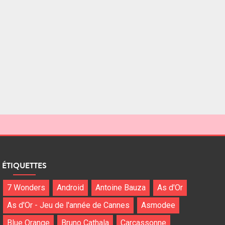
ÉTIQUETTES
7 Wonders
Android
Antoine Bauza
As d'Or
As d'Or - Jeu de l'année de Cannes
Asmodee
Blue Orange
Bruno Cathala
Carcassonne