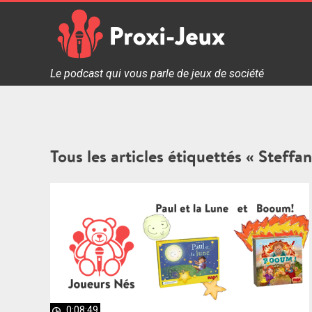
Skip
to
content
Proxi Jeux - Le podcast qui vous parle de jeux de soc
Le podcast qui vous parle de jeux de société
Tous les articles étiquettés « Steffan
0:08:49