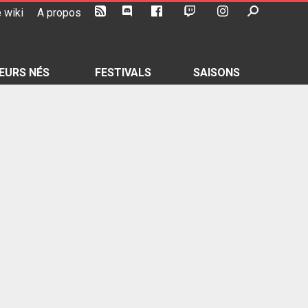
 wiki
A propos
EURS NÉS
FESTIVALS
SAISONS