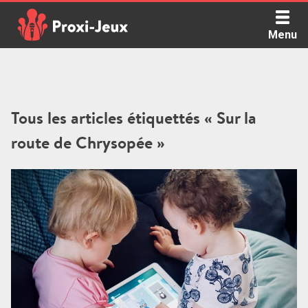
Skip
to
Menu
content
Proxi Jeux - Le podcast qui vous parle de jeux de société
Tous les articles étiquettés « Sur la
route de Chrysopée »