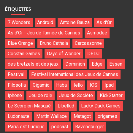
ÉTIQUETTES
7 Wonders
Android
Antoine Bauza
As d'Or
As d'Or - Jeu de l'année de Cannes
Asmodee
Blue Orange
Bruno Cathala
Carcassonne
Cocktail Games
Days of Wonder
DBDJ
des bretzels et des jeux
Dominion
Edge
Essen
Festival
Festival International des Jeux de Cannes
Filosofia
Gigamic
Haba
Iello
IOS
Ipad
Iphone
Jeu de rôle
Jeux de Société
KickStarter
Le Scorpion Masqué
Libellud
Lucky Duck Games
Ludonaute
Martin Wallace
Matagot
origames
Paris est Ludique
podcast
Ravensburger