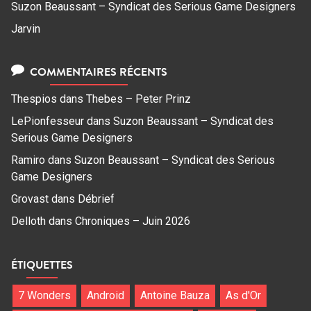
Suzon Beaussant – Syndicat des Serious Game Designers
Jarvin
COMMENTAIRES RÉCENTS
Thespios
dans
Thebes – Peter Prinz
LePionfesseur
dans
Suzon Beaussant – Syndicat des
Serious Game Designers
Ramiro
dans
Suzon Beaussant – Syndicat des Serious
Game Designers
Grovast
dans
Débrief
Delloth
dans
Chroniques – Juin 2026
ÉTIQUETTES
7 Wonders
Android
Antoine Bauza
As d'Or