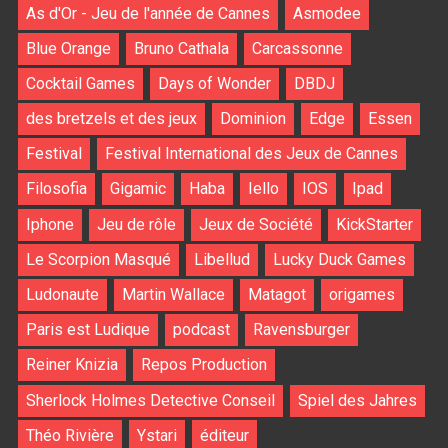
As d'Or - Jeu de l'année de Cannes
Asmodee
Blue Orange
Bruno Cathala
Carcassonne
Cocktail Games
Days of Wonder
DBDJ
des bretzels et des jeux
Dominion
Edge
Essen
Festival
Festival International des Jeux de Cannes
Filosofia
Gigamic
Haba
Iello
IOS
Ipad
Iphone
Jeu de rôle
Jeux de Société
KickStarter
Le Scorpion Masqué
Libellud
Lucky Duck Games
Ludonaute
Martin Wallace
Matagot
origames
Paris est Ludique
podcast
Ravensburger
Reiner Knizia
Repos Production
Sherlock Holmes Detective Conseil
Spiel des Jahres
Théo Rivière
Ystari
éditeur