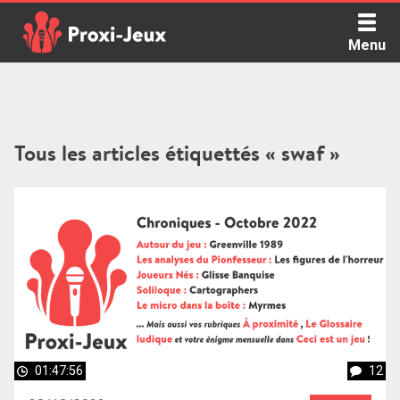
Skip
to
Menu
content
Proxi Jeux - Le podcast qui vous parle de jeux de société
Tous les articles étiquettés « swaf »
01:47:56
12