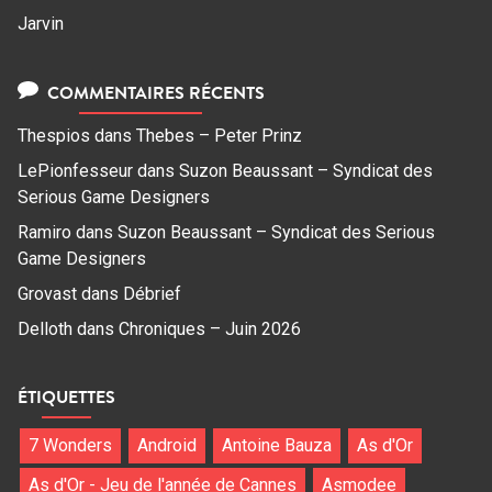
Jarvin
COMMENTAIRES RÉCENTS
Thespios
dans
Thebes – Peter Prinz
LePionfesseur
dans
Suzon Beaussant – Syndicat des
Serious Game Designers
Ramiro
dans
Suzon Beaussant – Syndicat des Serious
Game Designers
Grovast
dans
Débrief
Delloth
dans
Chroniques – Juin 2026
ÉTIQUETTES
7 Wonders
Android
Antoine Bauza
As d'Or
As d'Or - Jeu de l'année de Cannes
Asmodee