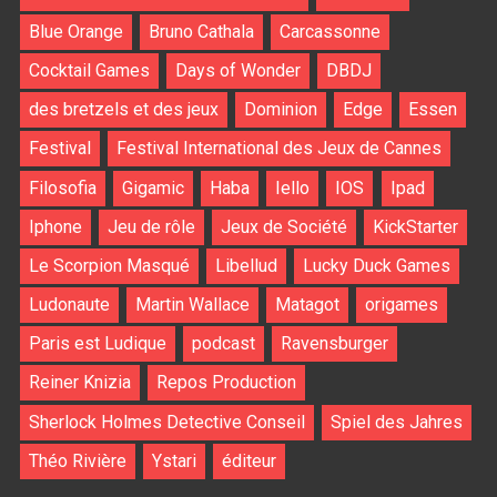
Blue Orange
Bruno Cathala
Carcassonne
Cocktail Games
Days of Wonder
DBDJ
des bretzels et des jeux
Dominion
Edge
Essen
Festival
Festival International des Jeux de Cannes
Filosofia
Gigamic
Haba
Iello
IOS
Ipad
Iphone
Jeu de rôle
Jeux de Société
KickStarter
Le Scorpion Masqué
Libellud
Lucky Duck Games
Ludonaute
Martin Wallace
Matagot
origames
Paris est Ludique
podcast
Ravensburger
Reiner Knizia
Repos Production
Sherlock Holmes Detective Conseil
Spiel des Jahres
Théo Rivière
Ystari
éditeur