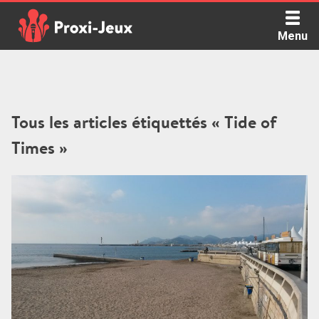
Skip
to
Menu
content
Proxi Jeux - Le podcast qui vous parle de jeux de société
Tous les articles étiquettés « Tide of
Times »