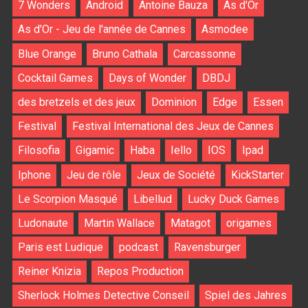
7 Wonders
Android
Antoine Bauza
As d'Or
As d'Or - Jeu de l'année de Cannes
Asmodee
Blue Orange
Bruno Cathala
Carcassonne
Cocktail Games
Days of Wonder
DBDJ
des bretzels et des jeux
Dominion
Edge
Essen
Festival
Festival International des Jeux de Cannes
Filosofia
Gigamic
Haba
Iello
IOS
Ipad
Iphone
Jeu de rôle
Jeux de Société
KickStarter
Le Scorpion Masqué
Libellud
Lucky Duck Games
Ludonaute
Martin Wallace
Matagot
origames
Paris est Ludique
podcast
Ravensburger
Reiner Knizia
Repos Production
Sherlock Holmes Detective Conseil
Spiel des Jahres