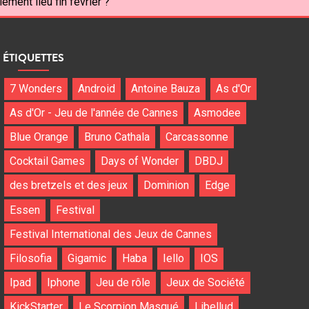
ement lieu fin février ?
ÉTIQUETTES
7 Wonders
Android
Antoine Bauza
As d'Or
As d'Or - Jeu de l'année de Cannes
Asmodee
Blue Orange
Bruno Cathala
Carcassonne
Cocktail Games
Days of Wonder
DBDJ
des bretzels et des jeux
Dominion
Edge
Essen
Festival
Festival International des Jeux de Cannes
Filosofia
Gigamic
Haba
Iello
IOS
Ipad
Iphone
Jeu de rôle
Jeux de Société
KickStarter
Le Scorpion Masqué
Libellud