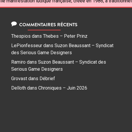
le manifestation ludique française, créée en 1986, a traditionnell
COMMENTAIRES RÉCENTS
Thespios
dans
Thebes – Peter Prinz
LePionfesseur
dans
Suzon Beaussant – Syndicat
des Serious Game Designers
Ramiro
dans
Suzon Beaussant – Syndicat des
Serious Game Designers
Grovast
dans
Débrief
Delloth
dans
Chroniques – Juin 2026