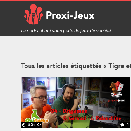
Skip
to
content
Proxi Jeux - Le podcast qui vous parle de jeux de soc
Le podcast qui vous parle de jeux de société
Tous les articles étiquettés « Tigre 
3:36:37
4