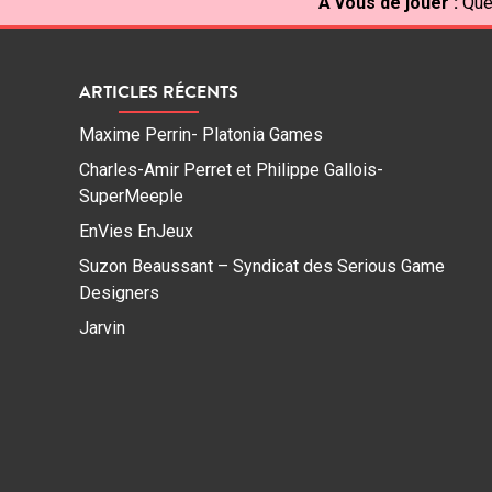
À vous de jouer :
Quel
ARTICLES RÉCENTS
Maxime Perrin- Platonia Games
Charles-Amir Perret et Philippe Gallois-
SuperMeeple
EnVies EnJeux
Suzon Beaussant – Syndicat des Serious Game
Designers
Jarvin