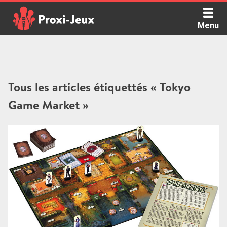
Skip
to
Menu
content
Proxi Jeux - Le podcast qui vous parle de jeux de société
Tous les articles étiquettés « Tokyo
Game Market »