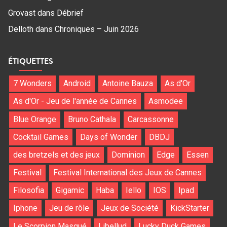
Grovast
dans
Débrief
Delloth
dans
Chroniques – Juin 2026
ÉTIQUETTES
7 Wonders
Android
Antoine Bauza
As d'Or
As d'Or - Jeu de l'année de Cannes
Asmodee
Blue Orange
Bruno Cathala
Carcassonne
Cocktail Games
Days of Wonder
DBDJ
des bretzels et des jeux
Dominion
Edge
Essen
Festival
Festival International des Jeux de Cannes
Filosofia
Gigamic
Haba
Iello
IOS
Ipad
Iphone
Jeu de rôle
Jeux de Société
KickStarter
Le Scorpion Masqué
Libellud
Lucky Duck Games