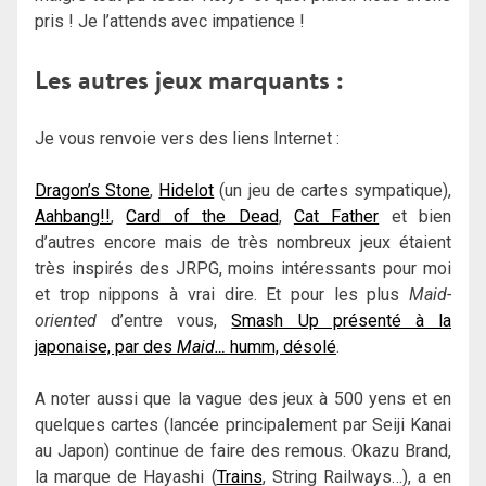
pris ! Je l’attends avec impatience !
Les autres jeux marquants :
Je vous renvoie vers des liens Internet :
Dragon’s Stone
,
Hidelot
(un jeu de cartes sympatique),
Aahbang!!
,
Card of the Dead
,
Cat Father
et bien
d’autres encore mais de très nombreux jeux étaient
très inspirés des JRPG, moins intéressants pour moi
et trop nippons à vrai dire. Et pour les plus
Maid-
oriented
d’entre vous,
Smash Up présenté à la
japonaise, par des
Maid…
humm, désolé
.
A noter aussi que la vague des jeux à 500 yens et en
quelques cartes (lancée principalement par Seiji Kanai
au Japon) continue de faire des remous. Okazu Brand,
la marque de Hayashi (
Trains
, String Railways…), a en