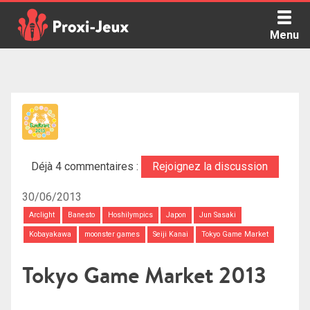
Skip
to
Menu
content
Proxi Jeux - Le podcast qui vous parle de jeux de société
Déjà 4 commentaires :
Rejoignez la discussion
30/06/2013
Arclight
Banesto
Hoshilympics
Japon
Jun Sasaki
Kobayakawa
moonster games
Seiji Kanai
Tokyo Game Market
Tokyo Game Market 2013